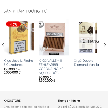
SẢN PHẨM TƯƠNG TỰ
-13%
HẾT HÀNG
Xì gà Double
Xì gà Jose L. Piedra
Xì Gà WILLEM II
Diamond Vanilla
5 Cazadores
FEHLFARBEN
CORONA NO. 40
130.000
₫
–
Khoảng
3.000.000
₫
NỘI ĐỊA ĐỨC
Giá
giá:
hiện
60.000
₫
–
từ
ại
Khoảng
1.900.000
₫
130.000 ₫
à:
giá:
đến
30.000 ₫.
từ
3.000.000 ₫
60.000 ₫
đến
1.900.000 ₫
KHÓI STORE
Thông tin liên hệ
Chuyên cung cấp các loại thuốc lá
Địa chỉ:
Số 27, Ngách 30, Ngõ 229,