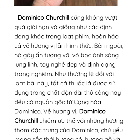
Dominico Churchill
cũng không vượt
quá giới hạn và giống như các định
dạng khác trong loạt phim, hoàn hảo
cả về hương vị lẫn hình thức. Bên ngoài,
nó gây ấn tượng với vỏ bọc ánh sáng
lung linh, tay nghề đẹp và định dạng
trang nghiêm. Như thường lệ đối với
loạt bài này, tất cả thuốc lá được sử
dụng trong chất độn dài thủ công này
đều có nguồn gốc từ Cộng hòa
Dominica. Về hương vị,
Dominico
Churchill
chiếm ưu thế với những hương
thơm đặc trưng của Dominica, chủ yếu
mang sắc thái hương cỏ, hương gỗ và