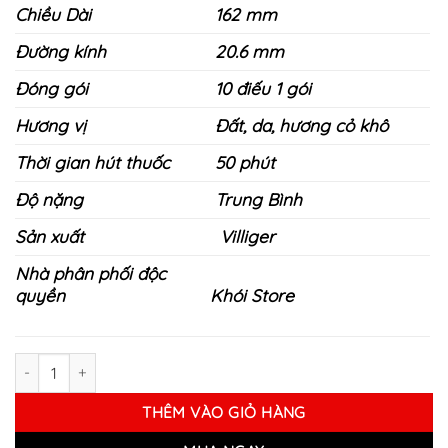
Chiều Dài
162 mm
Đường kính
20.6 mm
Đóng gói
10 điếu 1 gói
Hương vị
Đất, da, hương cỏ khô
Thời gian hút thuốc
50 phút
Độ nặng
Trung Bình
Sản xuất
Villiger
Nhà phân phối độc
quyền
Khói Store
Xì Gà Điếu Dominico Churchill ( Điếu lẻ) số lượng
THÊM VÀO GIỎ HÀNG