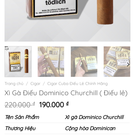
Trang chủ
/
Cigar
/
Cigar Cuba Điếu Lẻ Chính Hãng
Xì Gà Điếu Dominico Churchill ( Điếu lẻ)
Giá
Giá
220.000
₫
190.000
₫
gốc
hiện
Tên Sản Phẩm
Xì gà Dominico Churchill
là:
tại
220.000 ₫.
là:
Thương Hiệu
Cộng hòa Dominican
190.000 ₫.