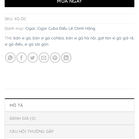
MUA NGAY
SKU:
XG-DC
Danh mục:
Cigar
,
Cigar Cuba Điếu Lẻ Chính Hãng
Thẻ:
bán xì gà
,
bán xì gà cohiba
,
bán xì gà hà nội
,
gạt tàn xì gà giá rẻ
,
xì gà điếu
,
xì gà sài gòn
MÔ TẢ
ĐÁNH GIÁ (0)
CÂU HỎI THƯỜNG GẶP