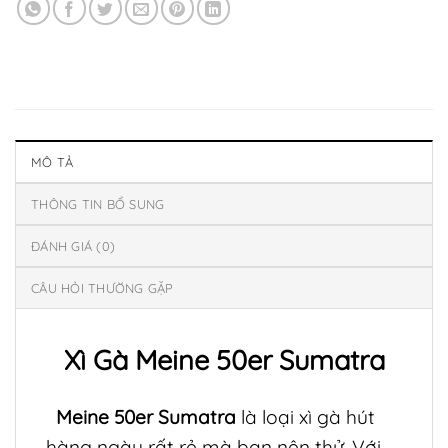
MÔ TẢ
THÔNG TIN BỔ SUNG
ĐÁNH GIÁ (0)
CÂU HỎI THƯỜNG GẶP
Xì Gà Meine 50er Sumatra
Meine 50er Sumatra
là loại xì gà hút
hàng ngày rất rẻ mà bạn nên thử. Với