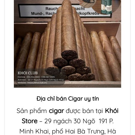
Địa chỉ bán
Cigar
uy tín
Sản phẩm
cigar
được bán tại
Khói
Store
– 29 ngách 30 Ngõ 191 P.
Minh Khai, phố Hai Bà Trưng, Hà