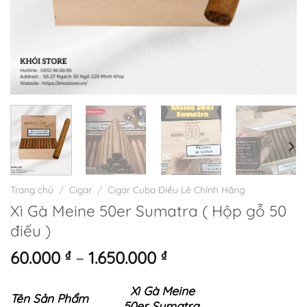
Trang chủ
/
Cigar
/
Cigar Cuba Điếu Lẻ Chính Hãng
Xì Gà Meine 50er Sumatra ( Hộp gỗ 50
điếu )
Khoảng
60.000
₫
–
1.650.000
₫
giá:
từ
Xì Gà Meine
Tên Sản Phẩm
60.000 ₫
50er Sumatra