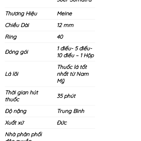
đến
Thương Hiệu
Meine
1.650.000 ₫
Chiều Dài
12 mm
Ring
40
1 điếu- 5 điếu-
Đóng gói
10 điếu – 1 Hộp
Thuốc lá tốt
Lá lõi
nhất từ ​​Nam
Mỹ
Thời gian hút
35 phút
thuốc
Độ nặng
Trung Bình
Xuất xứ
Đức
Nhà phân phối