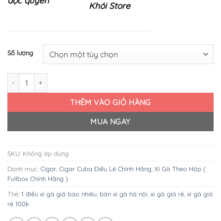
độc quyền
Khói Store
Số lượng
Xì Gà Meine 50er Sumatra ( Hộp gỗ 50 điếu ) số lượng
THÊM VÀO GIỎ HÀNG
MUA NGAY
SKU:
Không áp dụng
Danh mục:
Cigar
,
Cigar Cuba Điếu Lẻ Chính Hãng
,
Xì Gà Theo Hộp (
Fullbox Chính Hãng )
Thẻ:
1 điếu xì gà giá bao nhiêu
,
bán xì gà hà nội
,
xì gà giá rẻ
,
xì gà giá
rẻ 100k