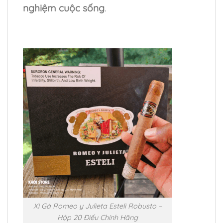
nghiệm cuộc sống
.
Xì Gà Romeo y Julieta Esteli Robusto –
Hộp 20 Điếu Chính Hãng