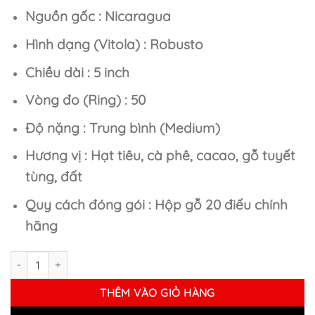
Nguồn gốc : Nicaragua
Hình dạng (Vitola) : Robusto
Chiều dài : 5 inch
Vòng đo (Ring) : 50
Độ nặng : Trung bình (Medium)
Hương vị : Hạt tiêu, cà phê, cacao, gỗ tuyết
tùng, đất
Quy cách đóng gói : Hộp gỗ 20 điếu chính
hãng
Xì Gà Romeo y Julieta Esteli Robusto - Hộp 20 Điếu Chính Hãng 
THÊM VÀO GIỎ HÀNG