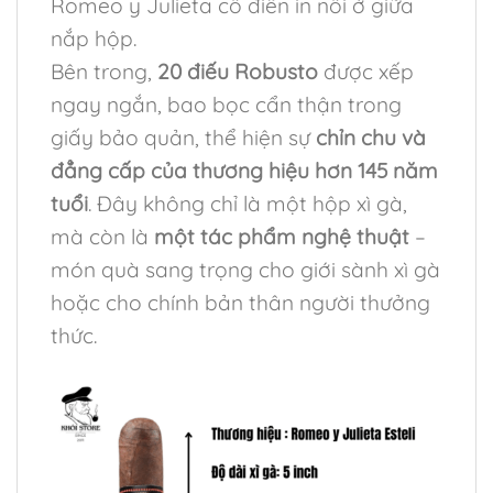
Romeo y Julieta cổ điển in nổi ở giữa
nắp hộp.
Bên trong,
20 điếu Robusto
được xếp
ngay ngắn, bao bọc cẩn thận trong
giấy bảo quản, thể hiện sự
chỉn chu và
đẳng cấp của thương hiệu hơn 145 năm
tuổi
. Đây không chỉ là một hộp xì gà,
mà còn là
một tác phẩm nghệ thuật
–
món quà sang trọng cho giới sành xì gà
hoặc cho chính bản thân người thưởng
thức.