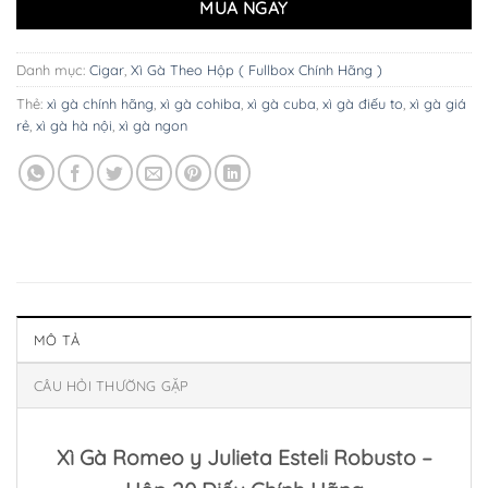
MUA NGAY
Danh mục:
Cigar
,
Xì Gà Theo Hộp ( Fullbox Chính Hãng )
Thẻ:
xì gà chính hãng
,
xì gà cohiba
,
xì gà cuba
,
xì gà điếu to
,
xì gà giá
rẻ
,
xì gà hà nội
,
xì gà ngon
MÔ TẢ
CÂU HỎI THƯỜNG GẶP
Xì Gà Romeo y Julieta Esteli Robusto –