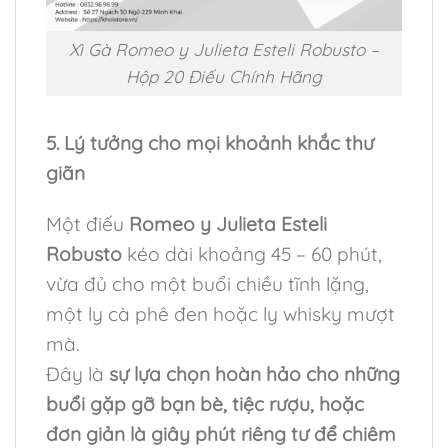
Xì Gà Romeo y Julieta Esteli Robusto –
Hộp 20 Điếu Chính Hãng
5. Lý tưởng cho mọi khoảnh khắc thư
giãn
Một điếu
Romeo y Julieta Esteli
Robusto
kéo dài khoảng 45 – 60 phút,
vừa đủ cho một buổi chiều tĩnh lặng,
một ly cà phê đen hoặc ly whisky mượt
mà.
Đây là
sự lựa chọn hoàn hảo cho những
buổi gặp gỡ bạn bè, tiệc rượu, hoặc
đơn giản là giây phút riêng tư để chiêm