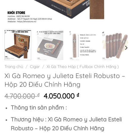
Trang chủ
/
Cigar
/
Xì Gà Theo Hộp ( Fullbox Chính Hãng )
Xì Gà Romeo y Julieta Esteli Robusto –
Hộp 20 Điếu Chính Hãng
Giá
Giá
4.700.000
₫
4.050.000
₫
gốc
hiện
Thông tin sản phẩm :
là:
tại
4.700.000 ₫.
là:
Thương hiệu : Xì Gà Romeo y Julieta Esteli
4.050.000 ₫.
Robusto – Hộp 20 Điếu Chính Hãng