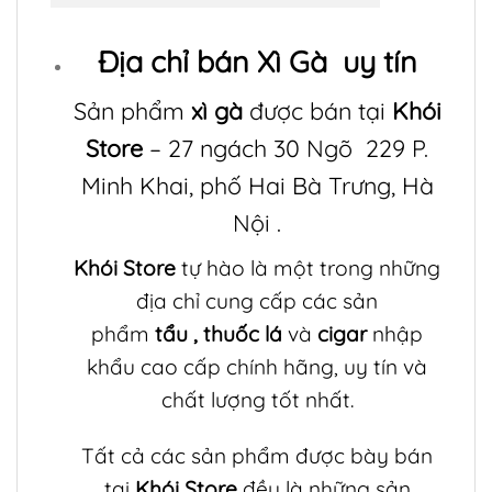
Địa chỉ bán
Xì Gà
uy tín
Sản phẩm
xì gà
được bán tại
Khói
Store
– 27 ngách 30 Ngõ 229 P.
Minh Khai, phố Hai Bà Trưng, Hà
Nội .
Khói Store
tự hào là một trong những
địa chỉ cung cấp các sản
phẩm
tẩu
,
thuốc lá
và
cigar
nhập
khẩu cao cấp chính hãng, uy tín và
chất lượng tốt nhất.
Tất cả các sản phẩm được bày bán
tại
Khói Store
đều là những sản