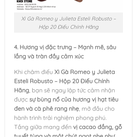
Xì Gà Romeo y Julieta Esteli Robusto –
Hộp 20 Điếu Chính Hãng
4. Hương vị đặc trưng – Mạnh mẽ, sâu
lắng và tràn đầy cảm xúc
Khi châm điếu
Xì Gà Romeo y Julieta
Esteli Robusto – Hộp 20 Điếu Chính
Hãng
, bạn sẽ ngay lập tức cảm nhận
được
sự bùng nổ của hương vị hạt tiêu
đen và cà phê rang nhẹ
, mở đầu cho
hành trình trải nghiệm phong phú.
Tầng giữa mang đến
vị cacao đắng, gỗ
tuyết tùng và một chút ngọt nhẹ như