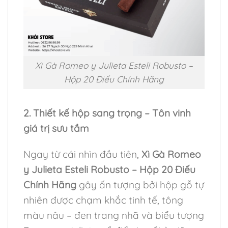
Xì Gà Romeo y Julieta Esteli Robusto –
Hộp 20 Điếu Chính Hãng
2. Thiết kế hộp sang trọng – Tôn vinh
giá trị sưu tầm
Ngay từ cái nhìn đầu tiên,
Xì Gà Romeo
y Julieta Esteli Robusto – Hộp 20 Điếu
Chính Hãng
gây ấn tượng bởi hộp gỗ tự
nhiên được chạm khắc tinh tế, tông
màu nâu – đen trang nhã và biểu tượng