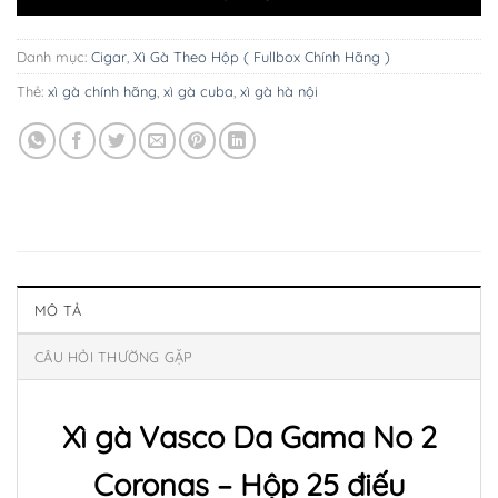
Danh mục:
Cigar
,
Xì Gà Theo Hộp ( Fullbox Chính Hãng )
Thẻ:
xì gà chính hãng
,
xì gà cuba
,
xì gà hà nội
MÔ TẢ
CÂU HỎI THƯỜNG GẶP
Xì gà Vasco Da Gama No 2
Coronas – Hộp 25 điếu