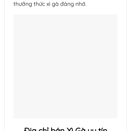
thưởng thức xì gà đáng nhớ.
Địa chỉ bán
Xì Gà
uy tín