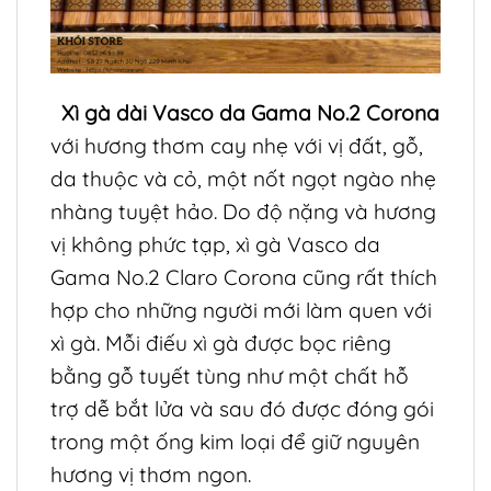
Xì gà dài Vasco da Gama No.2 Corona
với hương thơm cay nhẹ với vị đất, gỗ,
da thuộc và cỏ, một nốt ngọt ngào nhẹ
nhàng tuyệt hảo. Do độ nặng và hương
vị không phức tạp, xì gà Vasco da
Gama No.2 Claro Corona cũng rất thích
hợp cho những người mới làm quen với
xì gà. Mỗi điếu xì gà được bọc riêng
bằng gỗ tuyết tùng như một chất hỗ
trợ dễ bắt lửa và sau đó được đóng gói
trong một ống kim loại để giữ nguyên
hương vị thơm ngon.