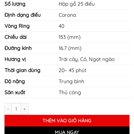
Số lượng
Hộp gỗ 25 điếu
Định dạng điếu
Corona
Vòng Ring
40
Chiều dài
153 (mm)
Đường kính
16.7 (mm)
Hương vị
Trái cây, Cỏ, Ngọt ngào
Thời gian dùng
20– 45 phút
Độ nặng
Trung bình
Sản xuất
Thủ công
Xì gà Vasco Da Gama No 2 Coronas - Hộp 25 điếu số lượng
THÊM VÀO GIỎ HÀNG
MUA NGAY