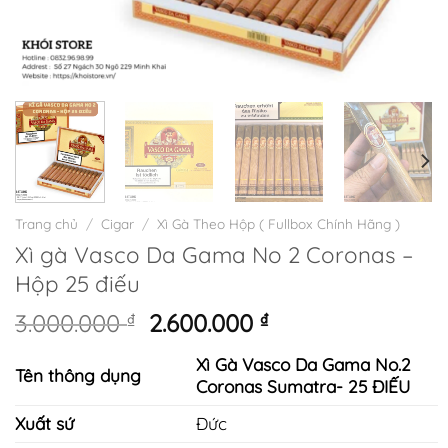
Trang chủ
/
Cigar
/
Xì Gà Theo Hộp ( Fullbox Chính Hãng )
Xì gà Vasco Da Gama No 2 Coronas –
Hộp 25 điếu
Giá
Giá
3.000.000
₫
2.600.000
₫
gốc
hiện
Xì Gà Vasco Da Gama No.2
là:
tại
Tên thông dụng
Coronas Sumatra- 25 ĐIẾU
3.000.000 ₫.
là:
2.600.000 ₫.
Xuất sứ
Đức