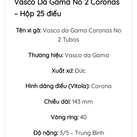
Vasco Da Gama No 2 Coronas
– Hộp 25 điếu
Tên xì gà:
Vasco da Gama Coronas No
2 Tubos
Thương hiệu:
Vasco da Gama
Xuất xứ:
Đức
Hình dáng điếu (Vitola):
Corona
Chiều dài:
143 mm
Vòng ring:
40
Độ nặng:
3/5 – Trung Bình