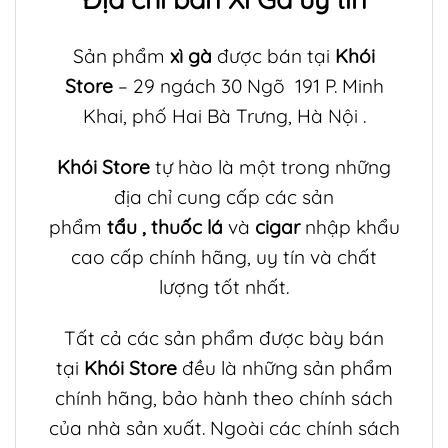
Sản phẩm
xì gà
được bán tại
Khói
Store
– 29 ngách 30 Ngõ 191 P. Minh
Khai, phố Hai Bà Trưng, Hà Nội .
Khói Store
tự hào là một trong những
địa chỉ cung cấp các sản
phẩm
tẩu
,
thuốc lá
và
cigar
nhập khẩu
cao cấp chính hãng, uy tín và chất
lượng tốt nhất.
Tất cả các sản phẩm được bày bán
tại
Khói Store
đều là những sản phẩm
chính hãng, bảo hành theo chính sách
của nhà sản xuất. Ngoài các chính sách