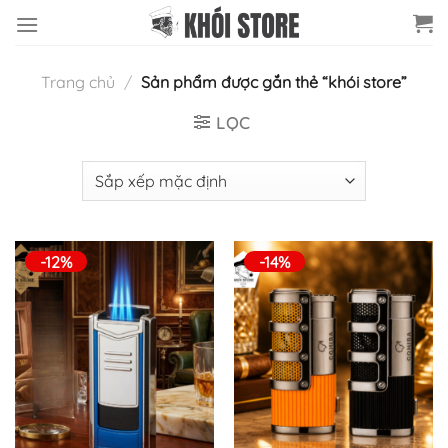
Chuyển
đến
nội
Trang chủ
/
Sản phẩm được gắn thẻ “khói store”
dung
LỌC
-12%
-14%