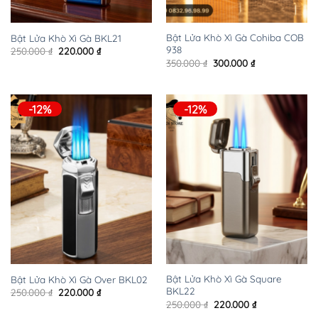
Bật Lửa Khò Xì Gà Cohiba COB
Bật Lửa Khò Xì Gà BKL21
938
Giá
Giá
250.000
₫
220.000
₫
gốc
hiện
Giá
Giá
350.000
₫
300.000
₫
là:
tại
gốc
hiện
250.000 ₫.
là:
là:
tại
220.000 ₫.
350.000 ₫.
là:
300.000 ₫.
-12%
-12%
Bật Lửa Khò Xì Gà Square
Bật Lửa Khò Xì Gà Over BKL02
BKL22
Giá
Giá
250.000
₫
220.000
₫
gốc
hiện
Giá
Giá
250.000
₫
220.000
₫
là:
tại
gốc
hiện