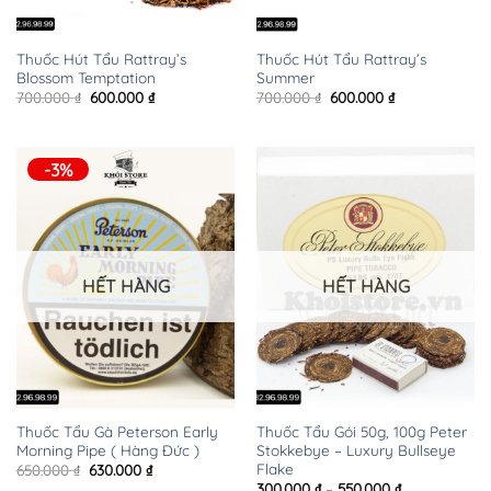
Thuốc Hút Tẩu Rattray’s
Thuốc Hút Tẩu Rattray’s
Blossom Temptation
Summer
Giá
Giá
Giá
Giá
700.000
₫
600.000
₫
700.000
₫
600.000
₫
gốc
hiện
gốc
hiện
là:
tại
là:
tại
700.000 ₫.
là:
700.000 ₫.
là:
600.000 ₫.
600.000 ₫.
-3%
HẾT HÀNG
HẾT HÀNG
Thuốc Tẩu Gà Peterson Early
Thuốc Tẩu Gói 50g, 100g Peter
Morning Pipe ( Hàng Đức )
Stokkebye – Luxury Bullseye
Flake
Giá
Giá
650.000
₫
630.000
₫
gốc
hiện
Khoảng
300.000
₫
–
550.000
₫