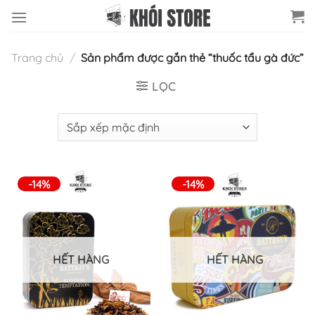
Chuyển
đến
nội
Trang chủ
/
Sản phẩm được gắn thẻ “thuốc tẩu gà đức”
dung
LỌC
-14%
-14%
HẾT HÀNG
HẾT HÀNG