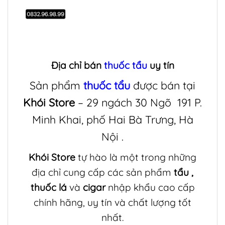
Địa chỉ bán
thuốc tẩu
uy tín
Sản phẩm
thuốc tẩu
được bán tại
Khói Store
– 29 ngách 30 Ngõ 191 P.
Minh Khai, phố Hai Bà Trưng, Hà
Nội .
Khói Store
tự hào là một trong những
địa chỉ cung cấp các sản phẩm
tẩu
,
thuốc lá
và
cigar
nhập khẩu cao cấp
chính hãng, uy tín và chất lượng tốt
nhất.