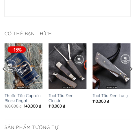
CÓ THỂ BẠN THÍCH…
-13%
Thuốc Tẩu Captain
Tool Tẩu Đen
Tool Tẩu Đen Lucy
Black Royal
Classic
110.000
₫
iá
Giá
Giá
160.000
₫
140.000
₫
110.000
₫
iện
gốc
hiện
i
là:
tại
:
160.000 ₫.
là:
0.000 ₫.
140.000 ₫.
SẢN PHẨM TƯƠNG TỰ