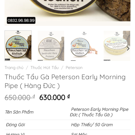
Trang chủ
/
Thuốc Hút Tẩu
/
Peterson
Thuốc Tẩu Gà Peterson Early Morning
Pipe ( Hàng Đức )
Giá
Giá
650.000
₫
630.000
₫
gốc
hiện
Peterson Early Morning Pipe
là:
tại
Tên Sản Phẩm
Đức ( Thuốc Tẩu Gà )
650.000 ₫.
là:
630.000 ₫.
Đóng Gói
Hộp Thiếc/ 50 Gram
Hương Vị
Sợi Mộc