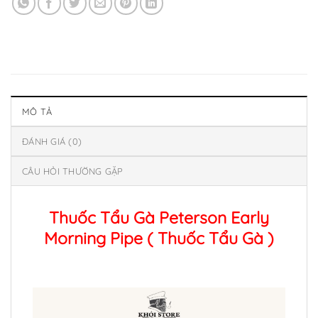
MÔ TẢ
ĐÁNH GIÁ (0)
CÂU HỎI THƯỜNG GẶP
Thuốc Tẩu Gà Peterson Early
Morning Pipe ( Thuốc Tẩu Gà )