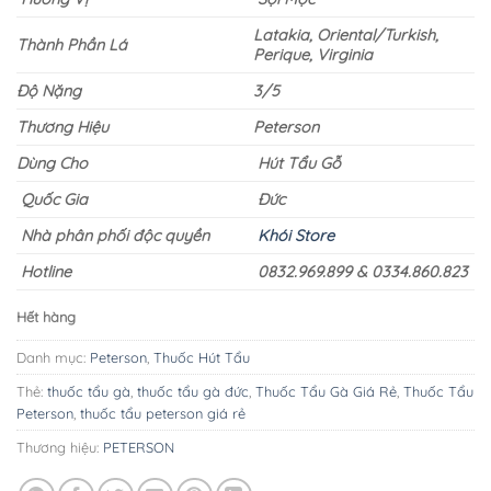
Latakia, Oriental/Turkish,
Thành Phần Lá
Perique, Virginia
Độ Nặng
3/5
Thương Hiệu
Peterson
Dùng Cho
Hút Tẩu Gỗ
Quốc Gia
Đức
Nhà phân phối độc quyền
Khói Store
Hotline
0832.969.899 & 0334.860.823
Hết hàng
Danh mục:
Peterson
,
Thuốc Hút Tẩu
Thẻ:
thuốc tẩu gà
,
thuốc tẩu gà đức
,
Thuốc Tẩu Gà Giá Rẻ
,
Thuốc Tẩu
Peterson
,
thuốc tẩu peterson giá rẻ
Thương hiệu:
PETERSON