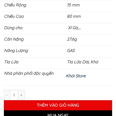
Chiều Rộng
15 mm
Chiều Cao
80 mm
Dùng cho
Xì Gà,…
Cân Nặng
27.6g
Năng Lượng
GAS
Tia Lửa
Tia Lửa Dài, Khò
Nhà phân phối độc quyền
Khói Store
Bật lửa khò Baiyou-BKL05 số lượng
THÊM VÀO GIỎ HÀNG
MUA NGAY