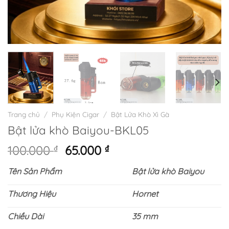
Trang chủ
/
Phụ Kiện Cigar
/
Bật Lửa Khò Xì Gà
Bật lửa khò Baiyou-BKL05
Giá
Giá
100.000
₫
65.000
₫
gốc
hiện
Tên Sản Phẩm
Bật lửa khò Baiyou
là:
tại
100.000 ₫.
là:
Thương Hiệu
Hornet
65.000 ₫.
Chiều Dài
35 mm