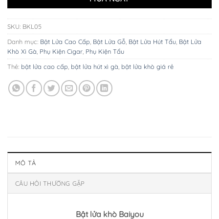
SKU:
BKL05
Danh mục:
Bật Lửa Cao Cấp
,
Bật Lửa Gỗ
,
Bật Lửa Hút Tẩu
,
Bật Lửa
Khò Xì Gà
,
Phụ Kiện Cigar
,
Phụ Kiện Tẩu
Thẻ:
bật lửa cao cấp
,
bật lửa hút xì gà
,
bật lửa khò giá rẻ
MÔ TẢ
CÂU HỎI THƯỜNG GẶP
Bật lửa khò Baiyou