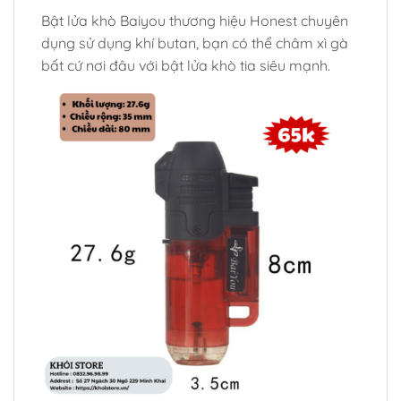
Bật lửa khò Baiyou
thương hiệu Honest chuyên
dụng sử dụng khí butan, bạn có thể châm xì gà
bất cứ nơi đâu với bật lửa khò tia siêu mạnh.