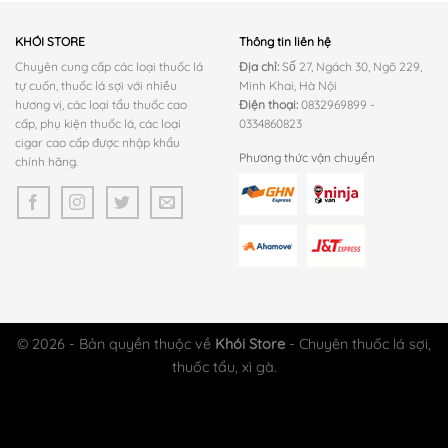
800.000 ₫.
KHÓI STORE
Thông tin liên hệ
Chuyên cung cấp các loại thuốc lá
Địa chỉ:
Số 27, Ngách 30, Ngõ 229,
tự cuốn, thuốc lá sợi với nhiều
Minh Khai, Hà Nội
hương vị, các loại tẩu thuốc cao
Điện thoại:
0832969899 -
cấp, phụ kiện thuốc lá, các loại
0334860823
cigar cao cấp được nhập khẩu
Phương thức vận chuyển
chính hãng.
© 2026 - Bản quyền thuộc về
Khói Store
- Chuyên thuốc lá sợi,
thuốc tẩu, xì gà.