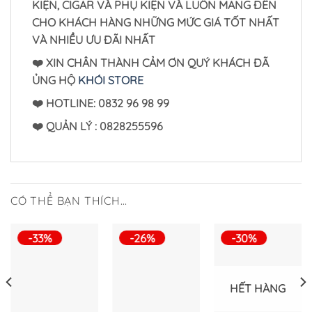
KIỆN, CIGAR VÀ PHỤ KIỆN VÀ LUÔN MANG ĐẾN
CHO KHÁCH HÀNG NHỮNG MỨC GIÁ TỐT NHẤT
VÀ NHIỀU ƯU ĐÃI NHẤT
❤️ XIN CHÂN THÀNH CẢM ƠN QUÝ KHÁCH ĐÃ
ỦNG HỘ
KHÓI STORE
❤️ HOTLINE: 0832 96 98 99
❤️
QUẢN LÝ : 0828255596
CÓ THỂ BẠN THÍCH…
-33%
-26%
-30%
HẾT HÀNG