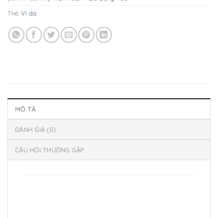
Thẻ:
Ví da
MÔ TẢ
ĐÁNH GIÁ (0)
CÂU HỎI THƯỜNG GẶP