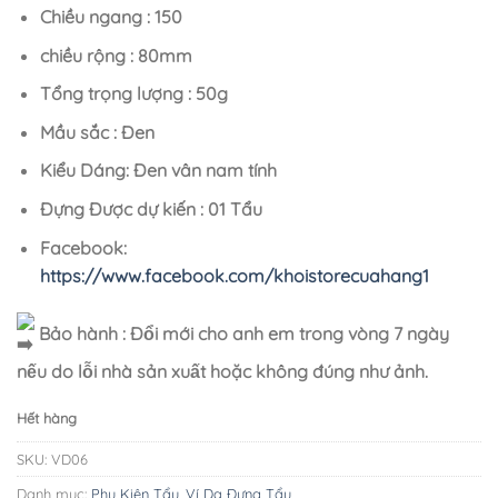
Chiều ngang : 150
chiều rộng : 80mm
Tổng trọng lượng : 50g
Mầu sắc : Đen
Kiểu Dáng: Đen vân nam tính
Đựng Được dự kiến : 01 Tẩu
Facebook:
https://www.facebook.com/khoistorecuahang1
Bảo hành : Đổi mới cho anh em trong vòng 7 ngày
nếu do lỗi nhà sản xuất hoặc không đúng như ảnh.
Hết hàng
SKU:
VD06
Danh mục:
Phụ Kiện Tẩu
,
Ví Da Đựng Tẩu