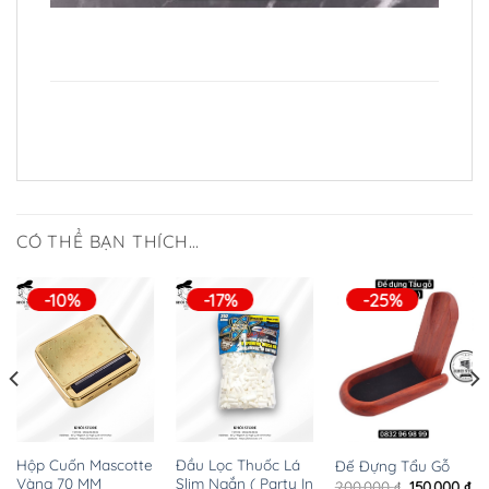
CÓ THỂ BẠN THÍCH…
-10%
-17%
-25%
Hộp Cuốn Mascotte
Đầu Lọc Thuốc Lá
Đế Đựng Tẩu Gỗ
Vàng 70 MM
Slim Ngắn ( Party In
Giá
Gi
200.000
₫
150.000
₫