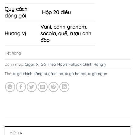
Quy cách
Hộp 20 điếu
đóng gói
Vani, bánh graham,
Hương vị
socola, quế, rượu anh
đào
Hết hàng
Danh mục:
Cigar
,
Xì Gà Theo Hộp ( Fullbox Chính Hãng )
Thẻ:
xì gà chính hãng
,
xì gà cuba
,
xì gà hà nội
,
xì gà ngon
MÔ TẢ