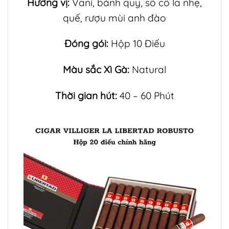
Hương vị:
Vani, bánh quy, sô cô la nhẹ,
quế, rượu mùi anh đào
Đóng gói:
Hộp 10 Điếu
Màu sắc Xì Gà:
Natural
Thời gian hút:
40 – 60 Phút