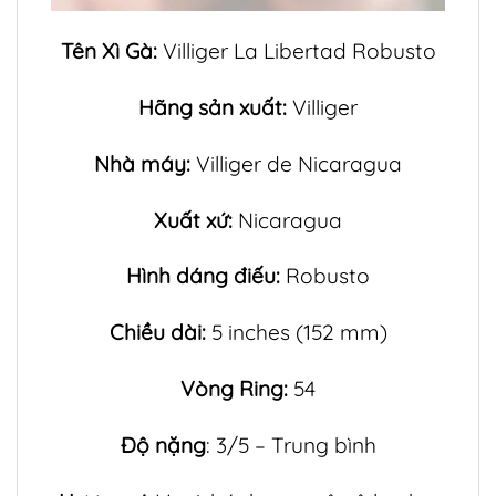
Tên Xì Gà:
Villiger La Libertad Robusto
Hãng sản xuất:
Villiger
Nhà máy:
Villiger de Nicaragua
Xuất xứ:
Nicaragua
Hình dáng điếu:
Robusto
Chiều dài:
5 inches (152 mm)
Vòng Ring:
54
Độ nặng
: 3/5 – Trung bình