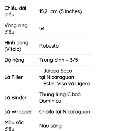
Chiều dài
15,2 cm (5 Inches)
điếu
Vòng ring
54
điếu
Hình dáng
Robusto
(Vitola)
Độ nặng
Trung bình – 3/5
– Jalapa Seco
Lá Filler
tại Nicaraguan
– Esteli Viso và Ligero
Thung lũng Cibao
Lá Binder
Dominica
Lá Wrapper
Criollo tại Nicaraguan
Màu sắc
Nâu sáng
điếu