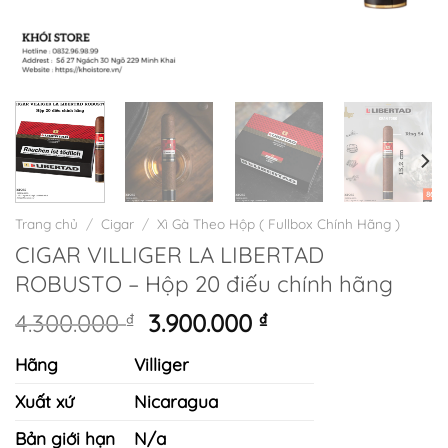
Trang chủ
/
Cigar
/
Xì Gà Theo Hộp ( Fullbox Chính Hãng )
CIGAR VILLIGER LA LIBERTAD
ROBUSTO – Hộp 20 điếu chính hãng
Giá
Giá
4.300.000
₫
3.900.000
₫
gốc
hiện
Hãng
Villiger
là:
tại
4.300.000 ₫.
là:
Xuất xứ
Nicaragua
3.900.000 ₫.
Bản giới hạn
N/a