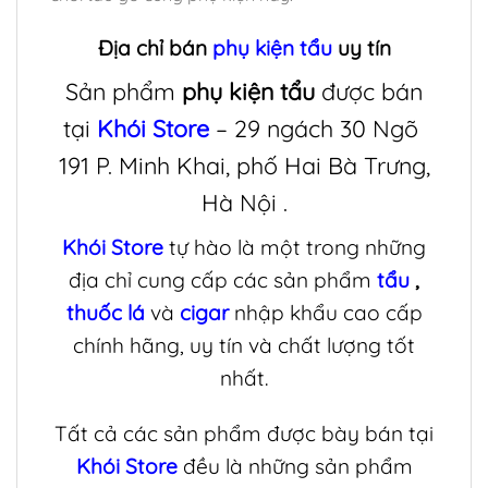
Địa chỉ bán
phụ kiện tẩu
uy tín
Sản phẩm
phụ kiện tẩu
được bán
tại
Khói Store
– 29 ngách 30 Ngõ
191 P. Minh Khai, phố Hai Bà Trưng,
Hà Nội .
Khói Store
tự hào là một trong những
địa chỉ cung cấp các sản phẩm
tẩu
,
thuốc lá
và
cigar
nhập khẩu cao cấp
chính hãng, uy tín và chất lượng tốt
nhất.
Tất cả các sản phẩm được bày bán tại
Khói Store
đều là những sản phẩm