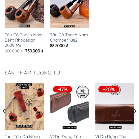
Tẩu Gỗ Thạch Nam
Tẩu Gỗ Thạch Nam
Bent Rhodesian
Chamber 1882
2009 Mini
889.000
₫
Giá
Giá
860.000
₫
750.000
₫
gốc
hiện
là:
tại
860.000 ₫.
là:
750.000 ₫.
SẢN PHẨM TƯƠNG TỰ
-17%
-20%
Ví Da Đựng Tẩu
Ví Da Đựng Tẩu
Tool Tẩu Đa Năng