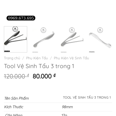
Trang chủ
/
Phụ Kiện Tẩu
/
Phụ Kiện Vệ Sinh Tẩu
Tool Vệ Sinh Tẩu 3 trong 1
Giá
Giá
120.000
₫
80.000
₫
gốc
hiện
là:
tại
120.000 ₫.
là:
TOOL VỆ SINH TẨU 3 TRONG 1
Tên Sản Phẩm
80.000 ₫.
Kích Thước
98mm
Cân Nặng
17g