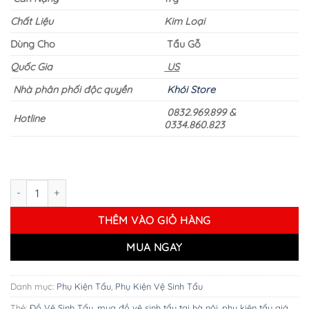
Chất Liệu
Kim Loại
Dùng Cho
Tẩu Gỗ
Quốc Gia
US
Nhà phân phối độc quyền
Khói Store
0832.969.899 &
Hotline
0334.860.823
Tool Vệ Sinh Tẩu 3 trong 1 số lượng
THÊM VÀO GIỎ HÀNG
MUA NGAY
Danh mục:
Phụ Kiện Tẩu
,
Phụ Kiện Vệ Sinh Tẩu
Thẻ:
Đồ Vệ Sinh Tẩu
,
mua đồ vệ sinh tẩu tại hà nội
,
phụ kiện tẩu giá