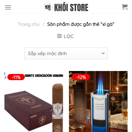
Chuyển
đến
nội
Trang chủ
/
Sản phẩm được gắn thẻ “xì gà”
dung
LỌC
-11%
-12%