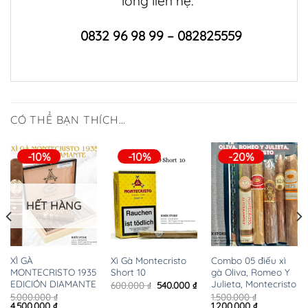
lòng liên hệ:
0832 96 98 99 – 082825559
CÓ THỂ BẠN THÍCH…
-10%
-10%
-20%
HẾT HÀNG
XÌ GÀ
Xì Gà Montecristo
Combo 05 điếu xì
MONTECRISTO 1935
Short 10
gà Oliva, Romeo Y
EDICIÓN DIAMANTE
Julieta, Montecristo
Giá
Giá
600.000
₫
540.000
₫
gốc
hiện
5.000.000
₫
1.500.000
₫
là:
tại
Giá
Giá
Giá
Giá
4.500.000
₫
1.200.000
₫