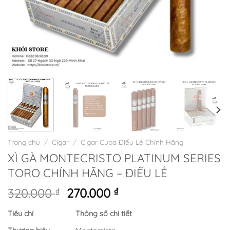
Trang chủ
/
Cigar
/
Cigar Cuba Điếu Lẻ Chính Hãng
XÌ GÀ MONTECRISTO PLATINUM SERIES
TORO CHÍNH HÃNG – ĐIẾU LẺ
Giá
Giá
320.000
₫
270.000
₫
gốc
hiện
Tiêu chí
Thông số chi tiết
là:
tại
320.000 ₫.
là: