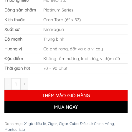
Thương hiệu
Montecristo
270.000 ₫.
Dòng sản phẩm
Platinum Series
Kích thước
Gran Toro (6″ x 52)
Xuất xứ
Nicaragua
Độ mạnh
Trung bình
Hương vị
Cà phê rang, đất và gia vị cay
Đặc điểm
Không tẩm hương, khói dày, vị đậm đà
Thời gian hút
70 – 90 phút
XÌ GÀ MONTECRISTO PLATINUM SERIES TORO CHÍNH HÃNG - ĐIẾU
THÊM VÀO GIỎ HÀNG
MUA NGAY
Danh mục:
Xì gà điếu lẻ
,
Cigar
,
Cigar Cuba Điếu Lẻ Chính Hãng
,
Montecristo