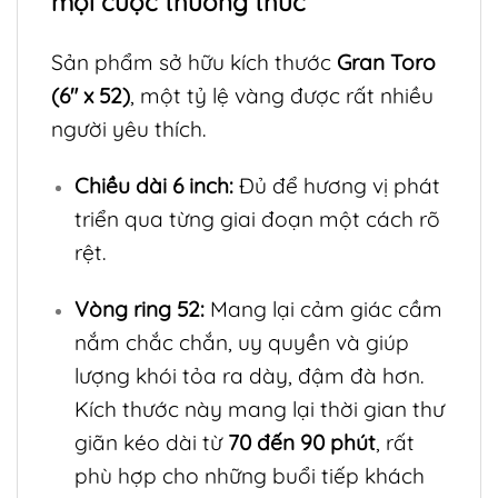
mọi cuộc thưởng thức
Sản phẩm sở hữu kích thước
Gran Toro
(6″ x 52)
, một tỷ lệ vàng được rất nhiều
người yêu thích.
Chiều dài 6 inch:
Đủ để hương vị phát
triển qua từng giai đoạn một cách rõ
rệt.
Vòng ring 52:
Mang lại cảm giác cầm
nắm chắc chắn, uy quyền và giúp
lượng khói tỏa ra dày, đậm đà hơn.
Kích thước này mang lại thời gian thư
giãn kéo dài từ
70 đến 90 phút
, rất
phù hợp cho những buổi tiếp khách