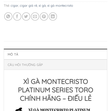
Thẻ:
cigar
,
cigar giá rẻ
,
xì gà
,
xì gà montecristo
MÔ TẢ
CÂU HỎI THƯỜNG GẶP
XÌ GÀ MONTECRISTO
PLATINUM SERIES TORO
CHÍNH HÃNG – ĐIẾU LẺ