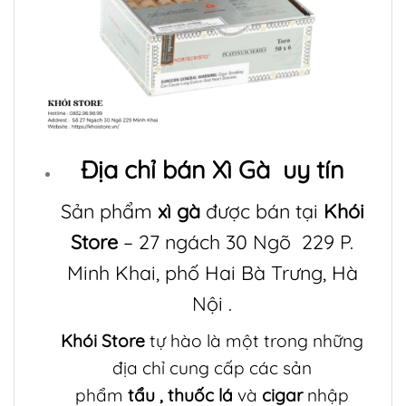
Địa chỉ bán
Xì Gà
uy tín
Sản phẩm
xì gà
được bán tại
Khói
Store
– 27 ngách 30 Ngõ 229 P.
Minh Khai, phố Hai Bà Trưng, Hà
Nội .
Khói Store
tự hào là một trong những
địa chỉ cung cấp các sản
phẩm
tẩu
,
thuốc lá
và
cigar
nhập