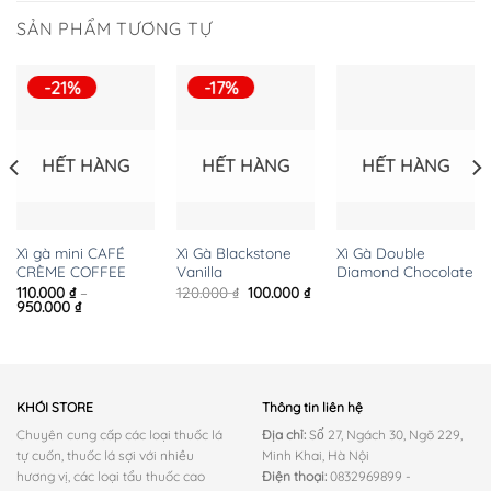
2.400.000 ₫.
SẢN PHẨM TƯƠNG TỰ
-21%
-17%
HẾT HÀNG
HẾT HÀNG
HẾT HÀNG
Xì gà mini CAFÉ
Xì Gà Blackstone
Xì Gà Double
CRÈME COFFEE
Vanilla
Diamond Chocolate
iá
Giá
Giá
110.000
₫
–
120.000
₫
100.000
₫
iện
Khoảng
gốc
hiện
950.000
₫
ại
giá:
là:
tại
:
từ
120.000 ₫.
là:
00.000 ₫.
110.000 ₫
100.000 ₫.
đến
950.000 ₫
KHÓI STORE
Thông tin liên hệ
Chuyên cung cấp các loại thuốc lá
Địa chỉ:
Số 27, Ngách 30, Ngõ 229,
tự cuốn, thuốc lá sợi với nhiều
Minh Khai, Hà Nội
hương vị, các loại tẩu thuốc cao
Điện thoại:
0832969899 -