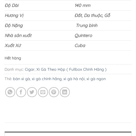
Độ Dài
140 mm
Hương Vị
Đất, Da thuộc, Gỗ
Độ Nặng
Trung bình
Nhà sản xuất
Quintero
Xuất Xứ
Cuba
Hết hàng
Danh mục:
Cigar
,
Xì Gà Theo Hộp ( Fullbox Chính Hãng )
Thẻ:
bán xì gà
,
xì gà chính hãng
,
xì gà hà nội
,
xì gà ngon