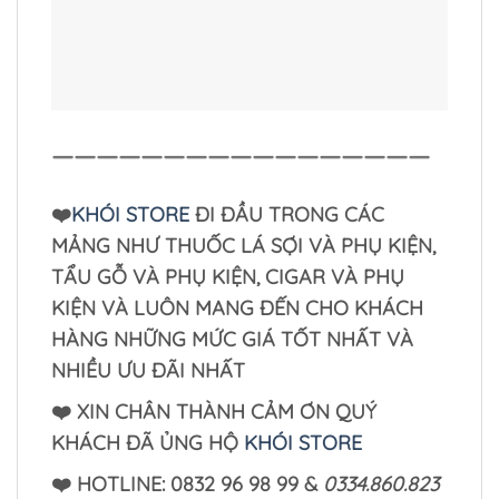
—————————————————
❤️
KHÓI STORE
ĐI ĐẦU TRONG CÁC
MẢNG NHƯ THUỐC LÁ SỢI VÀ PHỤ KIỆN,
TẨU GỖ VÀ PHỤ KIỆN, CIGAR VÀ PHỤ
KIỆN VÀ LUÔN MANG ĐẾN CHO KHÁCH
HÀNG NHỮNG MỨC GIÁ TỐT NHẤT VÀ
NHIỀU ƯU ĐÃI NHẤT
❤️ XIN CHÂN THÀNH CẢM ƠN QUÝ
KHÁCH ĐÃ ỦNG HỘ
KHÓI STORE
❤️ HOTLINE: 0832 96 98 99 &
0334.860.823