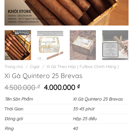
Trang chủ
/
Cigar
/
Xì Gà Theo Hộp ( Fullbox Chính Hãng )
Xì Gà Quintero 25 Brevas
Giá
Giá
4.500.000
₫
4.000.000
₫
gốc
hiện
Tên Sản Phẩm
Xì Gà Quintero 25 Brevas
là:
tại
4.500.000 ₫.
là:
Thời Gian
35-45 phút
4.000.000 ₫.
Đóng gói
Hộp 25 điếu
Ring
40