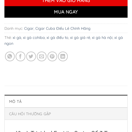
THÊM VÀO GIỎ HÀNG
MUA NGAY
Danh mục:
Cigar
,
Cigar Cuba Điếu Lẻ Chính Hãng
Thẻ:
xì gà
,
xì gà cohiba
,
xì gà điếu to
,
xì gà giá rẻ
,
xì gà hà nội
,
xì gà
ngon
MÔ TẢ
CÂU HỎI THƯỜNG GẶP