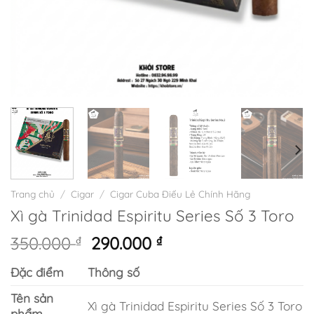
Trang chủ
/
Cigar
/
Cigar Cuba Điếu Lẻ Chính Hãng
Xì gà Trinidad Espiritu Series Số 3 Toro
Giá
Giá
350.000
₫
290.000
₫
gốc
hiện
Đặc điểm
Thông số
là:
tại
350.000 ₫.
là:
Tên sản
Xì gà Trinidad Espiritu Series Số 3 Toro
290.000 ₫.
phẩm