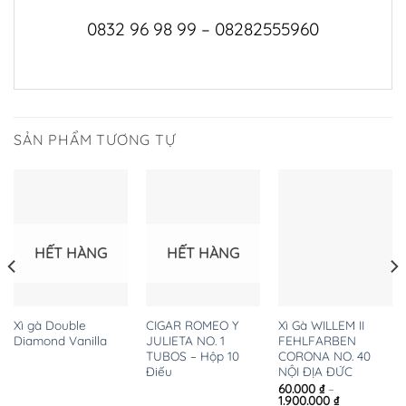
0832 96 98 99 – 08282555960
SẢN PHẨM TƯƠNG TỰ
HẾT HÀNG
HẾT HÀNG
Xì gà Double
CIGAR ROMEO Y
Xì Gà WILLEM II
Diamond Vanilla
JULIETA NO. 1
FEHLFARBEN
TUBOS – Hộp 10
CORONA NO. 40
Điếu
NỘI ĐỊA ĐỨC
60.000
₫
–
Khoảng
1.900.000
₫