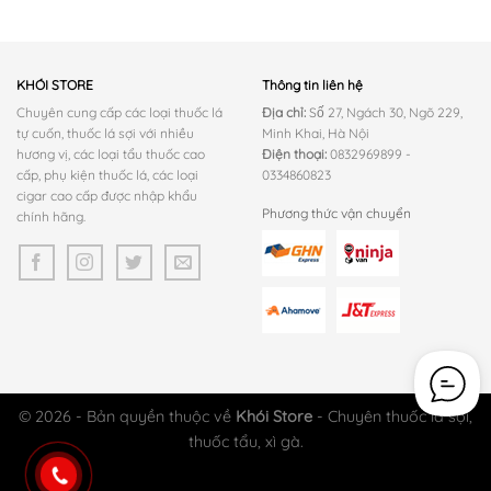
giá:
từ
60.000 ₫
đến
1.900.000 ₫
KHÓI STORE
Thông tin liên hệ
Chuyên cung cấp các loại thuốc lá
Địa chỉ:
Số 27, Ngách 30, Ngõ 229,
tự cuốn, thuốc lá sợi với nhiều
Minh Khai, Hà Nội
hương vị, các loại tẩu thuốc cao
Điện thoại:
0832969899 -
cấp, phụ kiện thuốc lá, các loại
0334860823
cigar cao cấp được nhập khẩu
Phương thức vận chuyển
chính hãng.
© 2026 - Bản quyền thuộc về
Khói Store
- Chuyên thuốc lá sợi,
thuốc tẩu, xì gà.