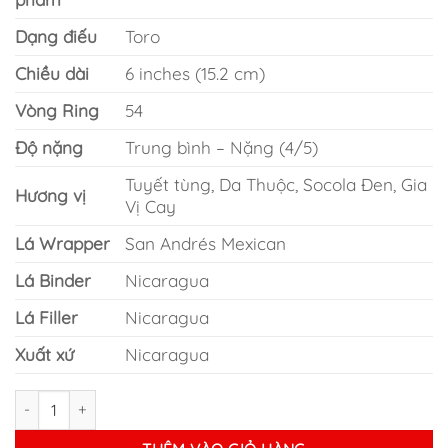
Dạng điếu
Toro
Chiều dài
6 inches (15.2 cm)
Vòng Ring
54
Độ nặng
Trung bình – Nặng (4/5)
Tuyết tùng, Da Thuộc, Socola Đen, Gia
Hương vị
Vị Cay
Lá Wrapper
San Andrés Mexican
Lá Binder
Nicaragua
Lá Filler
Nicaragua
Xuất xứ
Nicaragua
Xì gà Trinidad Espiritu Series Số 3 Toro số lượng