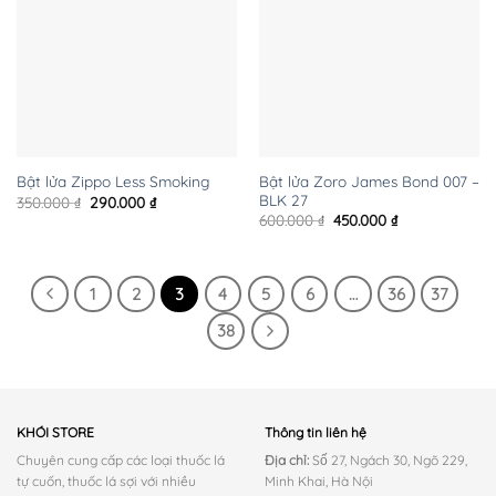
Bật lửa Zoro James Bond 007 –
Bật lửa Zippo Less Smoking
BLK 27
Giá
Giá
350.000
₫
290.000
₫
gốc
hiện
Giá
Giá
600.000
₫
450.000
₫
là:
tại
gốc
hiện
350.000 ₫.
là:
là:
tại
290.000 ₫.
600.000 ₫.
là:
450.000 ₫.
1
2
3
4
5
6
…
36
37
38
KHÓI STORE
Thông tin liên hệ
Chuyên cung cấp các loại thuốc lá
Địa chỉ:
Số 27, Ngách 30, Ngõ 229,
tự cuốn, thuốc lá sợi với nhiều
Minh Khai, Hà Nội