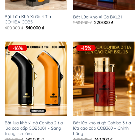
Bật Lửa Khò Xì Gà 4 Tia
Bật Lửa Khò Xì Gà BKL21
COHIBA COB5
Giá
Giá
250.000
₫
220.000
₫
gốc
hiện
Giá
Giá
400.000
₫
340.000
₫
là:
tại
gốc
hiện
250.000 ₫.
là:
là:
tại
220.000 ₫.
400.000 ₫.
là:
340.000 ₫.
-16%
-15%
Bật lửa khò xì gà Cohiba 2 tia
Bật lửa khò xì gà Cohiba 3 tia
lửa cao cấp COB3001 – Sang
lửa cao cấp COB360 – Chính
trọng lịch lãm
hãng
Giá
Giá
Giá
Giá
450.000
₫
380.000
₫
400.000
₫
340.000
₫