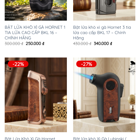
BẬT LỬA KHÒ XÌ GÀ HORNET 1
Bật lửa khò xì gà Hornet 3 tia
TIA LỬA CAO CẤP BKL 16 –
lửa cao cấp BKL 17 – Chính
CHÍNH HÃNG
Hãng
Giá
Giá
Giá
Giá
300.000
₫
250.000
₫
430.000
₫
340.000
₫
gốc
hiện
gốc
hiện
là:
tại
là:
tại
300.000 ₫.
là:
430.000 ₫.
là:
250.000 ₫.
340.000 ₫.
-22%
-27%
Bật Lửa Khò Xì Gà Hornet
Bật lửa khò Xì Gà Lubinski (