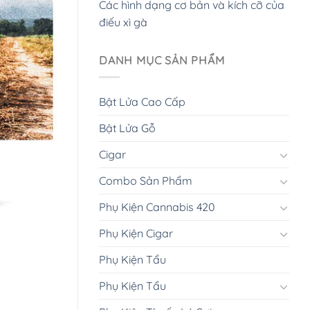
Các hình dạng cơ bản và kích cỡ của
điếu xì gà
DANH MỤC SẢN PHẨM
Bật Lửa Cao Cấp
Bật Lửa Gỗ
Cigar
Combo Sản Phẩm
Phụ Kiện Cannabis 420
Phụ Kiện Cigar
Phụ Kiện Tẩu
Phụ Kiện Tẩu