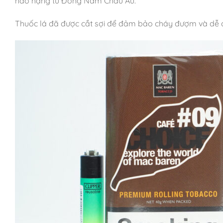
hảo hạng từ Đông Nam Châu Âu.
Thuốc lá đã được cắt sợi để đảm bảo cháy đượm và dễ c