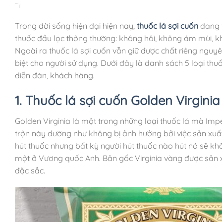
Trong đời sống hiện đại hiện nay,
thuốc lá sợi cuốn
đang t
thuốc đầu lọc thông thường: không hôi, không ám mùi, k
Ngoài ra thuốc lá sợi cuốn vẫn giữ được chất riêng ngu
biệt cho người sử dụng. Dưới đây là danh sách 5 loại thu
diễn đàn, khách hàng.
1. Thuốc lá sợi cuốn Golden Virginia
Golden Virginia là một trong những loại thuốc lá mà Imp
trộn này dường như không bị ảnh hưởng bởi việc sản xuất
hút thuốc nhưng bất kỳ người hút thuốc nào hút nó sẽ khô
một ở Vương quốc Anh. Bản gốc Virginia vàng được sản x
đặc sắc.