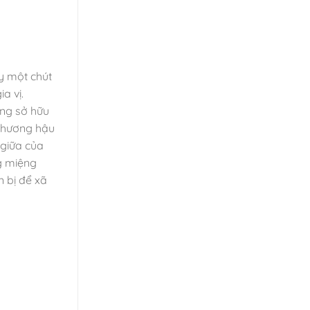
y một chút
a vị.
ũng sở hữu
g hương hậu
 giữa của
ng miệng
n bị để xã