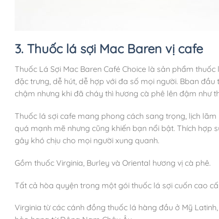
3. Thuốc lá sợi Mac Baren vị cafe
Thuốc Lá Sợi Mac Baren Café Choice là sản phẩm thuốc lá
đặc trưng, dễ hút, dễ hợp với đa số mọi người. Bban đầu
chậm nhưng khi đã cháy thì hương cà phê lên đậm như t
Thuốc lá sợi cafe mang phong cách sang trọng, lịch lãm 
quá mạnh mẽ nhưng cũng khiến bạn nổi bật. Thích hợp sử
gây khó chịu cho mọi người xung quanh.
Gồm thuốc Virginia, Burley và Oriental hương vị cà phê.
Tất cả hòa quyện trong một gói thuốc lá sợi cuốn cao cấ
Virginia từ các cánh đồng thuốc lá hàng đầu ở Mỹ Latinh, 