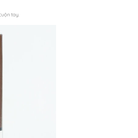
uộn tay.