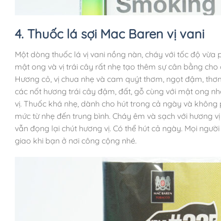
4. Thuốc lá sợi Mac Baren vị vani
Một dòng thuốc lá vị vani nồng nàn, cháy với tốc độ vừa
mật ong và vị trái cây rất nhẹ tạo thêm sự cân bằng cho đi
Hương cỏ, vị chua nhẹ và cam quýt thơm, ngọt đậm, thơm
các nốt hương trái cây đậm, đất, gỗ cùng với mật ong nhẹ
vị. Thuốc khá nhẹ, dành cho hút trong cả ngày và không p
mức từ nhẹ đến trung bình. Cháy êm và sạch với hương vị 
vẫn đọng lại chút hương vị. Có thể hút cả ngày. Mọi người
giao khi bạn ở nơi công cộng nhé.