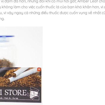
 vị đậm đà hơn, nhưng đôi khi có mùi hơi gắt; Amber Leaf ch
này không làm cho việc cuốn thuốc lá của bạn khó khăn hơn, vì
u, vì vậy ngay cả những điếu thuốc được cuốn vụng về nhất c
ng.