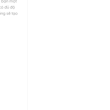
o bạn một
 có đủ độ
ũng sẽ tạo