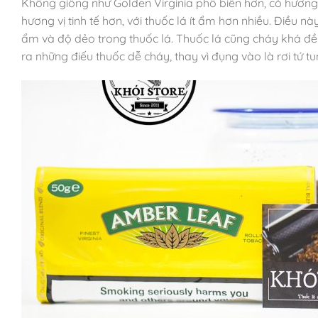
Không giống như Golden Virginia phổ biến hơn, có hương
hương vị tinh tế hơn, với thuốc lá ít ẩm hơn nhiều. Điều 
ẩm và độ dẻo trong thuốc lá. Thuốc lá cũng cháy khá đề
ra những điếu thuốc dễ cháy, thay vì đụng vào là rơi tứ tu