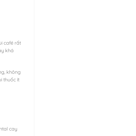
i café rất
áy khá
àng, không
 thuốc ít
ntal cay