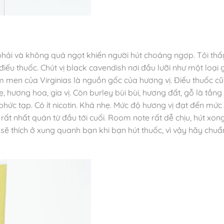
 phải và không quá ngọt khiến người hút choáng ngợp. Tôi thấ
ếu thuốc. Chút vị black cavendish nơi đầu lưỡi như một loại gi
 men của Virginias là nguồn gốc của hương vị. Điếu thuốc c
, hương hoa, gia vị. Còn burley bùi bùi, hương đất, gỗ là tần
hức tạp. Có ít nicotin. Khá nhẹ. Mức độ hương vị đạt đến mức
rất nhất quán từ đầu tới cuối. Room note rất dễ chịu, hút xo
 sẽ thích ở xung quanh bạn khi bạn hút thuốc, vì vậy hãy chuẩ