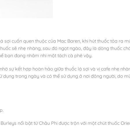
 sợi cuốn quen thuộc của Mac Baren, khi hút thuốc tỏa ra mù
 thuốc sẽ nhẹ nhàng, sau đó ngọt ngào, đây là dòng thuốc ch
hể bạn đang nhâm nhi một tách cà phê vậy.
nhờ sự kết hợp hoàn hảo giữa thuốc lá sợi và vị cafe nhẹ nh
 dụng trong ngày và có thể sử dụng ở nơi đông người, do mùi
p.
Burleys nổi bật từ Châu Phi được trộn với một chút thuốc Orie