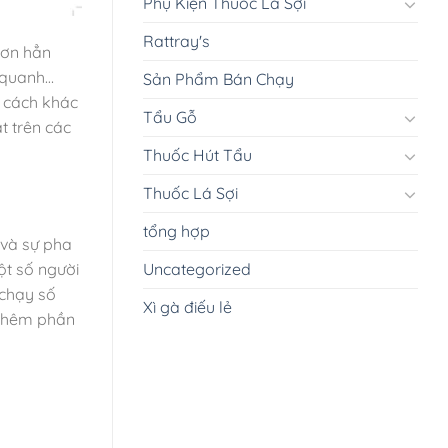
Phụ Kiện Thuốc Lá Sợi
Rattray's
hơn hẳn
 quanh…
Sản Phẩm Bán Chạy
g cách khác
Tẩu Gỗ
t trên các
Thuốc Hút Tẩu
Thuốc Lá Sợi
tổng hợp
 và sự pha
ột số người
Uncategorized
 chạy số
Xì gà điếu lẻ
 thêm phần