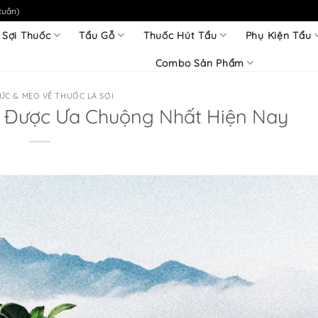
tuần)
 Sợi Thuốc
Tẩu Gỗ
Thuốc Hút Tẩu
Phụ Kiện Tẩu
Combo Sản Phẩm
ỨC & MẸO VỀ THUỐC LÁ SỢI
ợi Được Ưa Chuộng Nhất Hiện Nay