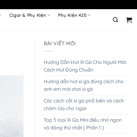
Cigar & Phụ Kiện
Phụ Kiện 420
BÀI VIẾT MỚI
Hướng Dẫn Hút Xì Gà Cho Người Mới:
Cách Hút Đúng Chuẩn
Hướng dẫn hút xì gà đúng cách cho
anh em mới chơi xì gà
Các cách cắt xì gà phổ biến và cách
châm lửa cho cigar
Top 5 loại Xì Gà Mini điếu nhỏ ngon
và đáng thử nhất ( Phần 1 )