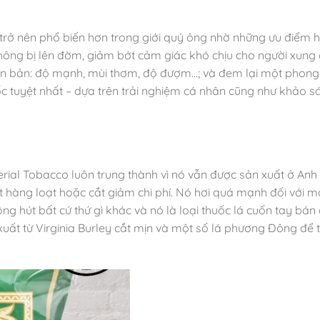
rở nên phổ biến hơn trong giới quý ông nhờ những ưu điểm 
hông bị lên đờm, giảm bớt cảm giác khó chịu cho người xung
yên bản: độ mạnh, mùi thơm, độ đượm…; và đem lại một phon
ốc tuyệt nhất – dựa trên trải nghiệm cá nhân cũng như khảo sá
erial Tobacco luôn trung thành vì nó vẫn được sản xuất ở Anh
 hàng loạt hoặc cắt giảm chi phí. Nó hơi quá mạnh đối với m
ng hút bất cứ thứ gì khác và nó là loại thuốc lá cuốn tay bán
uất từ Virginia Burley cắt mịn và một số lá phương Đông để