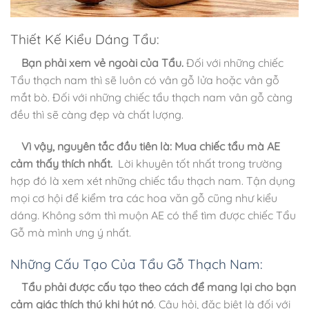
Thiết Kế Kiểu Dáng Tẩu:
Bạn phải xem vẻ ngoài của Tẩu.
Đối với những chiếc
Tẩu thạch nam thì sẽ luôn có vân gỗ lửa hoặc vân gỗ
mắt bò. Đối với những chiếc tẩu thạch nam vân gỗ càng
đều thì sẽ càng đẹp và chất lượng.
Vì vậy, nguyên tắc đầu tiên là: Mua chiếc tẩu mà AE
cảm thấy thích nhất.
Lời khuyên tốt nhất trong trường
hợp đó là xem xét những chiếc tẩu thạch nam. Tận dụng
mọi cơ hội để kiểm tra các hoa văn gỗ cũng như kiểu
dáng
.
Không sớm thì muộn AE có thể tìm được chiếc Tẩu
Gỗ mà mình ưng ý nhất.
Những Cấu Tạo Của Tẩu Gỗ Thạch Nam:
Tẩu phải được cấu tạo theo cách để mang lại cho bạn
cảm giác thích thú khi hút nó
. Câu hỏi, đặc biệt là đối với