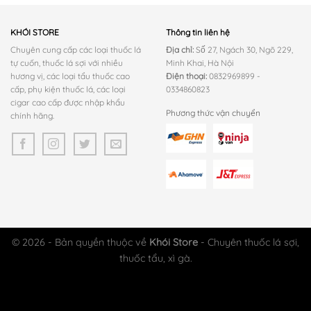
KHÓI STORE
Thông tin liên hệ
Chuyên cung cấp các loại thuốc lá
Địa chỉ:
Số 27, Ngách 30, Ngõ 229,
tự cuốn, thuốc lá sợi với nhiều
Minh Khai, Hà Nội
hương vị, các loại tẩu thuốc cao
Điện thoại:
0832969899 -
cấp, phụ kiện thuốc lá, các loại
0334860823
cigar cao cấp được nhập khẩu
Phương thức vận chuyển
chính hãng.
© 2026 - Bản quyền thuộc về
Khói Store
- Chuyên thuốc lá sợi,
thuốc tẩu, xì gà.