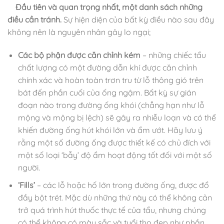
Đầu tiên và quan trọng nhất, một danh sách những
điều cần tránh.
Sự hiện diện của bất kỳ điều nào sau đây
không nên là nguyên nhân gây lo ngại;
Các bộ phận được căn chỉnh kém
– những chiếc tẩu
chất lượng có một đường dẫn khí được căn chỉnh
chính xác và hoàn toàn trơn tru từ lỗ thông gió trên
bát đến phần cuối của ống ngậm. Bất kỳ sự gián
đoạn nào trong đường ống khói (chẳng hạn như lỗ
mộng và mộng bị lệch) sẽ gây ra nhiễu loạn và có thể
khiến đường ống hút khói lớn và ẩm ướt. Hãy lưu ý
rằng một số đường ống được thiết kế có chủ đích với
một số loại ‘bẫy’ độ ẩm hoạt động tốt đối với một số
người.
‘Fills’
– các lỗ hoặc hố lớn trong đường ống, được đổ
đầy bột trét. Mặc dù những thứ này có thể không cản
trở quá trình hút thuốc thực tế của tẩu, nhưng chúng
có thể không có màu sắc và tuổi thọ đẹp như phần