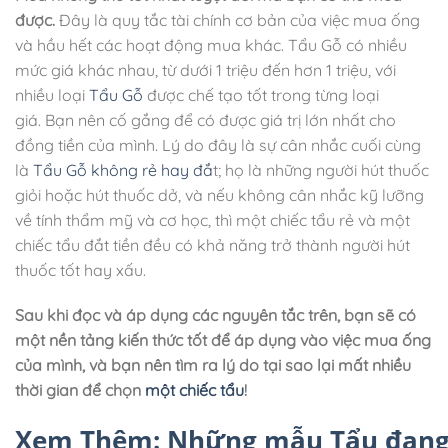
được.
Đây là quy tắc tài chính cơ bản của việc mua ống
và hầu hết các hoạt động mua khác. Tẩu Gỗ có nhiều
mức giá khác nhau, từ dưới 1 triệu đến hơn 1 triệu, với
nhiều loại
Tẩu Gỗ
được chế tạo tốt trong từng loại
giá. Bạn nên cố gắng để có được giá trị lớn nhất cho
đồng tiền của mình. Lý do đây là sự cân nhắc cuối cùng
là
Tẩu Gỗ không rẻ hay đắ
t; họ là những người hút thuốc
giỏi hoặc hút thuốc dở, và nếu không cân nhắc kỹ lưỡng
về tính thẩm mỹ và cơ học, thì một chiếc tẩu rẻ và một
chiếc tẩu đắt tiền đều có khả năng trở thành người hút
thuốc tốt hay xấu.
Sau khi đọc và áp dụng các nguyên tắc trên, bạn sẽ có
một nền tảng kiến thức tốt để áp dụng vào việc mua ống
của mình, và bạn nên tìm ra lý do tại sao lại mất nhiều
thời gian để chọn
một chiếc tẩu
!
Xem Thêm: Những mẫu Tẩu đang h