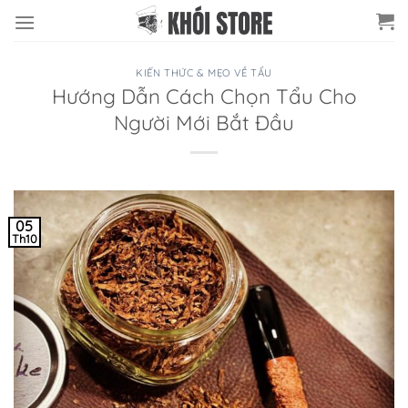
Chuyển
đến
nội
KIẾN THỨC & MẸO VỀ TẨU
dung
Hướng Dẫn Cách Chọn Tẩu Cho
Người Mới Bắt Đầu
05
Th10