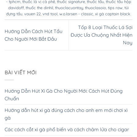
- tphcm
,
thuốc lá vị cà phê
,
thuốc signature
,
thuốc tẩu
,
thuốc tẩu hộp
davidoff
,
thuốc the dinhil
,
thuoclacuontay
,
thuoclasoio
,
tips raw
,
túi
đựng tẩu
,
vauen 22
,
vnd tool
,
w.o.larsen - classic
,
xì gà captain black
.
Tốp 8 Loại Thuốc Lá Sợi
Hướng Dẫn Cách Hút Tẩu
Được Ưa Chuộng Nhất Hiện
Cho Người Mới Bắt Đầu
Nay
BÀI VIẾT MỚI
Hướng Dẫn Hút Xì Gà Cho Người Mới: Cách Hút Đúng
Chuẩn
Hướng dẫn hút xì gà đúng cách cho anh em mới chơi xì
gà
Các cách cắt xì gà phổ biến và cách châm lửa cho cigar