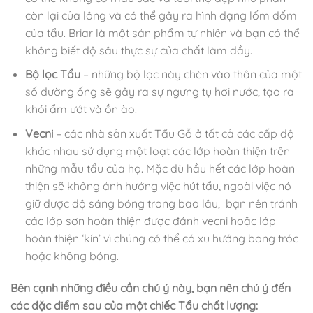
còn lại của lông và có thể gây ra hình dạng lốm đốm
của tẩu. Briar là một sản phẩm tự nhiên và bạn có thể
không biết độ sâu thực sự của chất làm đầy.
Bộ lọc Tẩu
– những bộ lọc này chèn vào thân của một
số đường ống sẽ gây ra sự ngưng tụ hơi nước, tạo ra
khói ẩm ướt và ồn ào.
Vecni
– các nhà sản xuất Tẩu Gỗ ở tất cả các cấp độ
khác nhau sử dụng một loạt các lớp hoàn thiện trên
những mẫu tẩu của họ. Mặc dù hầu hết các lớp hoàn
thiện sẽ không ảnh hưởng việc hút tẩu, ngoài việc nó
giữ được độ sáng bóng trong bao lâu, bạn nên tránh
các lớp sơn hoàn thiện được đánh vecni hoặc lớp
hoàn thiện ‘kín’ vì chúng có thể có xu hướng bong tróc
hoặc không bóng.
B
ên cạnh những điều cần chú ý này, bạn nên chú ý đến
các đặc điểm sau của một chiếc Tẩu chất lượng: