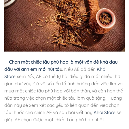
Chọn một chiếc tẩu phù hợp là một vấn đề khá đau
đầu với anh em mới hút tẩ
u.
Nếu AE đã đến
Khói
Store
xem
tẩu,
AE có thể tự hỏi điều gì đã mất nhiều thời
gian như vậy. Có vô số yếu tố ảnh hưởng đến việc tìm và
mua một chiếc tẩu phù hợp với bản thân, và còn hơn thế
nữa trong việc chọn một chiếc tẩu làm quà tặng. Hướng
dẫn này sẽ xem xét các yếu tố liên quan đến việc chọn
tẩu thuốc cho chính AE và sau bài viết này
Khói Store
sẽ
giúp AE chọn được một chiếc Tẩu phù hợp nhất.