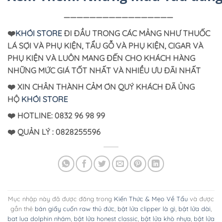
—————————————————
❤️
KHÓI STORE
ĐI ĐẦU TRONG CÁC MẢNG NHƯ THUỐC
LÁ SỢI VÀ PHỤ KIỆN, TẨU GỖ VÀ PHỤ KIỆN, CIGAR VÀ
PHỤ KIỆN VÀ LUÔN MANG ĐẾN CHO KHÁCH HÀNG
NHỮNG MỨC GIÁ TỐT NHẤT VÀ NHIỀU ƯU ĐÃI NHẤT
❤️ XIN CHÂN THÀNH CẢM ƠN QUÝ KHÁCH ĐÃ ỦNG
HỘ
KHÓI STORE
❤️ HOTLINE: 0832 96 98 99
❤️
QUẢN LÝ : 0828255596
Mục nhập này đã được đăng trong
Kiến Thức & Mẹo Về Tẩu
và được
gắn thẻ
bán giấy cuốn raw thủ đức
,
bật lửa clipper là gì
,
bật lửa dài
,
bat lua dolphin nhám
,
bật lửa honest classic
,
bật lửa khò nhựa
,
bật lửa