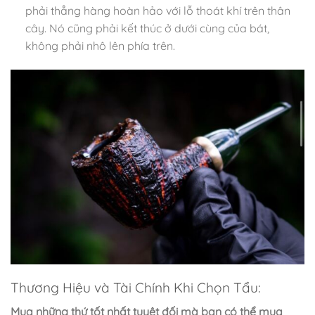
phải thẳng hàng hoàn hảo với lỗ thoát khí trên thân
cây. Nó cũng phải kết thúc ở dưới cùng của bát,
không phải nhô lên phía trên.
Thương Hiệu và Tài Chính Khi Chọn Tẩu:
Mua những thứ tốt nhất tuyệt đối mà bạn có thể mua