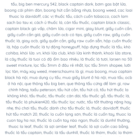
tẩu
,
big ben mercury 542
,
black captain dark
,
bơm gas bật lửa
,
boong cái phím đàn
,
boong hút cần bằng nhựa
,
boong weed
,
cac loai
thuoc la davidoff
,
các vị thuốc tẩu
,
cách cuốn tobacco
,
cach lam
sach bo tau xi
,
cách ủ thuốc lá
,
cán tẩu thuốc
,
captain black classic
,
captain black gò vấp
,
châm lửa
,
cigar mini
,
giay blunt
,
giấy cuốn cần
,
giấy cuốn cần giá
,
giấy cuốn ocb có tips
,
giấy cuốn raw
,
giấy cuốn
thuốc lá
,
giay ocb
,
giấy quấn cần
,
giấy raw cuốn sẵn
,
hộp cuốn thuốc
lá
,
hộp cuốn thuốc lá tự động honeypuff
,
hộp đựng thuốc lá tẩu
,
khò
cohiba
,
khói lửa .vn
,
khói lửa club
,
khói lửa kinh thành
,
khoói lửa store
,
lá cây thuốc lá tuoi có độ ẩm bao nhiêu
,
lá thuốc lá tươi
,
larsen no 50
sweet mixture
,
lọc tẩu 3mm ở đâu rẻ nhất
,
lọc tẩu 3mm shopee
,
lưới
lọc tàn
,
máy xay weed
,
meerschaums là gì
,
mua boong
,
mua captain
black hà nội
,
mua dụng cụ tẩu
,
mua giấy blunt ở hà nội
,
mua tẩu
,
ocb
ở hà nội
,
que thông tẩu big ben
,
que thông tẩu cứng để làm gì
,
raw
chính hãng
,
taẩu peterson
,
tẩu hút cần
,
tẩu hút cỏ
,
tẩu hút thuốc la
không khói
,
tẩu thuốc
,
tẩu thuốc cán dài
,
tẩu thuốc gỗ
,
tẩu thuốc lá
,
tẩu thuốc lá phukien420
,
tẩu thuốc lọc nước
,
tẩu tốt thường nặng hay
nhẹ
,
thú chơi tẩu
,
thuốc dành cho tẩu thuốc lá
,
thuốc davidoff
,
thuốc
hút tẩu match 20
,
thuốc la cuốn lạng sơn
,
thuốc lá cuốn tay
,
thuoc la
cuon tay ha noi
,
thuốc lá cuốn tay nào ngon
,
thuốc lá dunhil thường
,
thuoc la leaf
,
thuốc lá sợi amber leaf
,
thuốc lá sợi cuốn cao bằng
,
thuốc lá tẩu captain
,
thuốc lá tẩu dunhill
,
thuốc lá thơm
,
thuốc la thơm