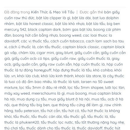
Đã đăng trong
Kiến Thức & Mẹo Về Tẩu
|
Được gắn thẻ
bán giấy
cuốn raw thủ đức
,
bật lửa clipper là gì
,
bật lửa dài
,
bat lua dolphin
nhám
,
bật lửa honest classic
,
bật lửa khò nhựa
,
bật lửa tẩu
,
big ben
mercury 542
,
black captain dark
,
bơm gas bật lửa
,
boong cái phím
đàn
,
boong hút cần bằng nhựa
,
boong weed
,
cac loai thuoc la
davidoff
,
các vị thuốc tẩu
,
cách cuốn tobacco
,
cach lam sach bo tau
xi
,
cách ủ thuốc lá
,
cán tẩu thuốc
,
captain black classic
,
captain black
gò vấp
,
châm lửa
,
cigar mini
,
giay blunt
,
giấy cuốn cần
,
giấy cuốn cần
giá
,
giấy cuốn ocb có tips
,
giấy cuốn raw
,
giấy cuốn thuốc lá
,
giay
ocb
,
giấy quấn cần
,
giấy raw cuốn sẵn
,
hộp cuốn thuốc lá
,
hộp cuốn
thuốc lá tự động honeypuff
,
hộp đựng thuốc lá tẩu
,
khò cohiba
,
khói
lửa .vn
,
khói lửa club
,
khói lửa kinh thành
,
khoói lửa store
,
lá cây thuốc
lá tuoi có độ ẩm bao nhiêu
,
lá thuốc lá tươi
,
larsen no 50 sweet
mixture
,
lọc tẩu 3mm ở đâu rẻ nhất
,
lọc tẩu 3mm shopee
,
lưới lọc tàn
,
máy xay weed
,
meerschaums là gì
,
mua boong
,
mua captain black
hà nội
,
mua dụng cụ tẩu
,
mua giấy blunt ở hà nội
,
mua tẩu
,
ocb ở hà
nội
,
que thông tẩu big ben
,
que thông tẩu cứng để làm gì
,
raw chính
hãng
,
taẩu peterson
,
tẩu hút cần
,
tẩu hút cỏ
,
tẩu hút thuốc la không
khói
,
tẩu thuốc
,
tẩu thuốc cán dài
,
tẩu thuốc gỗ
,
tẩu thuốc lá
,
tẩu
thuốc lá phukien420
,
tẩu thuốc lọc nước
,
tẩu tốt thường nặng hay nhẹ
,
thú chơi tẩu
,
thuốc dành cho tẩu thuốc lá
,
thuốc davidoff
,
thuốc hút