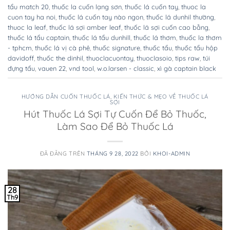
tẩu match 20
,
thuốc la cuốn lạng sơn
,
thuốc lá cuốn tay
,
thuoc la
cuon tay ha noi
,
thuốc lá cuốn tay nào ngon
,
thuốc lá dunhil thường
,
thuoc la leaf
,
thuốc lá sợi amber leaf
,
thuốc lá sợi cuốn cao bằng
,
thuốc lá tẩu captain
,
thuốc lá tẩu dunhill
,
thuốc lá thơm
,
thuốc la thơm
- tphcm
,
thuốc lá vị cà phê
,
thuốc signature
,
thuốc tẩu
,
thuốc tẩu hộp
davidoff
,
thuốc the dinhil
,
thuoclacuontay
,
thuoclasoio
,
tips raw
,
túi
đựng tẩu
,
vauen 22
,
vnd tool
,
w.o.larsen - classic
,
xì gà captain black
HƯỚNG DẪN CUỐN THUỐC LÁ
,
KIẾN THỨC & MẸO VỀ THUỐC LÁ
SỢI
Hút Thuốc Lá Sợi Tự Cuốn Để Bỏ Thuốc,
Làm Sao Để Bỏ Thuốc Lá
ĐÃ ĐĂNG TRÊN
THÁNG 9 28, 2022
BỞI
KHOI-ADMIN
28
Th9