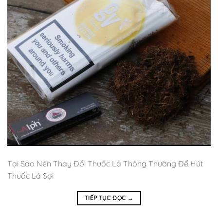
Tại Sao Nên Thay Đổi Thuốc Lá Thông Thường Để Hút
Thuốc Lá Sợi
TIẾP TỤC ĐỌC
→