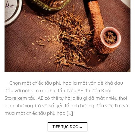
Chọn một chiếc tẩu phù hợp là một vấn đề khá đau
đầu với anh em mới hút tẩu. Nếu AE đã đến Khói
Store xem tẩu, AE có thể tự hỏi điều gì đã mất nhiều thời
gian như vậy. Có vô số yếu tố ảnh hưởng đến việc tìm và
mua một chiếc tẩu phù hợp […]
TIẾP TỤC ĐỌC
→