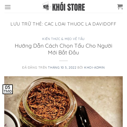
Chuyển
đến
nội
LƯU TRỮ THẺ:
CAC LOAI THUOC LA DAVIDOFF
dung
KIẾN THỨC & MẸO VỀ TẨU
Hướng Dẫn Cách Chọn Tẩu Cho Người
Mới Bắt Đầu
ĐÃ ĐĂNG TRÊN
THÁNG 10 5, 2022
BỞI
KHOI-ADMIN
05
Th10