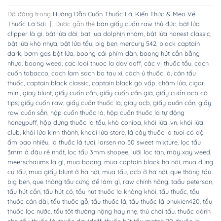
Đã đăng trong
Hướng Dẫn Cuốn Thuốc Lá
,
Kiến Thức & Mẹo Về
Thuốc Lá Sợi
|
Được gắn thẻ
bán giấy cuốn raw thủ đức
,
bật lửa
clipper là gì
,
bật lửa dài
,
bat lua dolphin nhám
,
bật lửa honest classic
,
bật lửa khò nhựa
,
bật lửa tẩu
,
big ben mercury 542
,
black captain
dark
,
bơm gas bật lửa
,
boong cái phím đàn
,
boong hút cần bằng
nhựa
,
boong weed
,
cac loai thuoc la davidoff
,
các vị thuốc tẩu
,
cách
cuốn tobacco
,
cach lam sach bo tau xi
,
cách ủ thuốc lá
,
cán tẩu
thuốc
,
captain black classic
,
captain black gò vấp
,
châm lửa
,
cigar
mini
,
giay blunt
,
giấy cuốn cần
,
giấy cuốn cần giá
,
giấy cuốn ocb có
tips
,
giấy cuốn raw
,
giấy cuốn thuốc lá
,
giay ocb
,
giấy quấn cần
,
giấy
raw cuốn sẵn
,
hộp cuốn thuốc lá
,
hộp cuốn thuốc lá tự động
honeypuff
,
hộp đựng thuốc lá tẩu
,
khò cohiba
,
khói lửa .vn
,
khói lửa
club
,
khói lửa kinh thành
,
khoói lửa store
,
lá cây thuốc lá tuoi có độ
ẩm bao nhiêu
,
lá thuốc lá tươi
,
larsen no 50 sweet mixture
,
lọc tẩu
3mm ở đâu rẻ nhất
,
lọc tẩu 3mm shopee
,
lưới lọc tàn
,
máy xay weed
,
meerschaums là gì
,
mua boong
,
mua captain black hà nội
,
mua dụng
cụ tẩu
,
mua giấy blunt ở hà nội
,
mua tẩu
,
ocb ở hà nội
,
que thông tẩu
big ben
,
que thông tẩu cứng để làm gì
,
raw chính hãng
,
taẩu peterson
,
tẩu hút cần
,
tẩu hút cỏ
,
tẩu hút thuốc la không khói
,
tẩu thuốc
,
tẩu
thuốc cán dài
,
tẩu thuốc gỗ
,
tẩu thuốc lá
,
tẩu thuốc lá phukien420
,
tẩu
thuốc lọc nước
,
tẩu tốt thường nặng hay nhẹ
,
thú chơi tẩu
,
thuốc dành
cho tẩu thuốc lá
,
thuốc davidoff
,
thuốc hút tẩu match 20
,
thuốc la