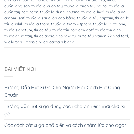
cuốn lạng sơn
,
thuốc lá cuốn tay
,
thuoc la cuon tay ha noi
,
thuốc lá
cuốn tay nào ngon
,
thuốc lá dunhil thường
,
thuoc la leaf
,
thuốc lá sợi
amber leaf
,
thuốc lá sợi cuốn cao bằng
,
thuốc lá tẩu captain
,
thuốc lá
tẩu dunhill
,
thuốc lá thơm
,
thuốc la thơm - tphcm
,
thuốc lá vị cà phê
,
thuốc signature
,
thuốc tẩu
,
thuốc tẩu hộp davidoff
,
thuốc the dinhil
,
thuoclacuontay
,
thuoclasoio
,
tips raw
,
túi đựng tẩu
,
vauen 22
,
vnd tool
,
w.o.larsen - classic
,
xì gà captain black
BÀI VIẾT MỚI
Hướng Dẫn Hút Xì Gà Cho Người Mới: Cách Hút Đúng
Chuẩn
Hướng dẫn hút xì gà đúng cách cho anh em mới chơi xì
gà
Các cách cắt xì gà phổ biến và cách châm lửa cho cigar