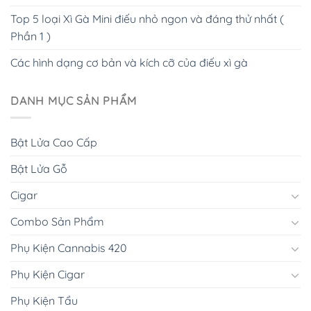
Top 5 loại Xì Gà Mini điếu nhỏ ngon và đáng thử nhất (
Phần 1 )
Các hình dạng cơ bản và kích cỡ của điếu xì gà
DANH MỤC SẢN PHẨM
Bật Lửa Cao Cấp
Bật Lửa Gỗ
Cigar
Combo Sản Phẩm
Phụ Kiện Cannabis 420
Phụ Kiện Cigar
Phụ Kiện Tẩu