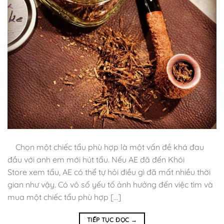
Chọn một chiếc tẩu phù hợp là một vấn đề khá đau
đầu với anh em mới hút tẩu. Nếu AE đã đến Khói
Store xem tẩu, AE có thể tự hỏi điều gì đã mất nhiều thời
gian như vậy. Có vô số yếu tố ảnh hưởng đến việc tìm và
mua một chiếc tẩu phù hợp […]
TIẾP TỤC ĐỌC
→