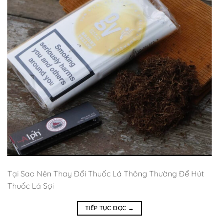
Tại Sao Nên Thay Đổi Thuốc Lá Thông Thường Để Hút
Thuốc Lá Sợi
TIẾP TỤC ĐỌC
→