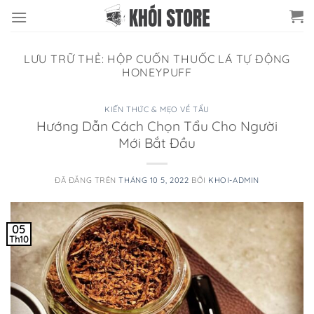
Chuyển
đến
nội
LƯU TRỮ THẺ:
HỘP CUỐN THUỐC LÁ TỰ ĐỘNG
dung
HONEYPUFF
KIẾN THỨC & MẸO VỀ TẨU
Hướng Dẫn Cách Chọn Tẩu Cho Người
Mới Bắt Đầu
ĐÃ ĐĂNG TRÊN
THÁNG 10 5, 2022
BỞI
KHOI-ADMIN
05
Th10