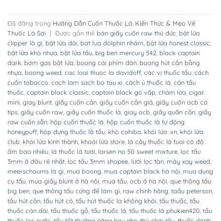
Đã đăng trong
Hướng Dẫn Cuốn Thuốc Lá
,
Kiến Thức & Mẹo Về
Thuốc Lá Sợi
|
Được gắn thẻ
bán giấy cuốn raw thủ đức
,
bật lửa
clipper là gì
,
bật lửa dài
,
bat lua dolphin nhám
,
bật lửa honest classic
,
bật lửa khò nhựa
,
bật lửa tẩu
,
big ben mercury 542
,
black captain
dark
,
bơm gas bật lửa
,
boong cái phím đàn
,
boong hút cần bằng
nhựa
,
boong weed
,
cac loai thuoc la davidoff
,
các vị thuốc tẩu
,
cách
cuốn tobacco
,
cach lam sach bo tau xi
,
cách ủ thuốc lá
,
cán tẩu
thuốc
,
captain black classic
,
captain black gò vấp
,
châm lửa
,
cigar
mini
,
giay blunt
,
giấy cuốn cần
,
giấy cuốn cần giá
,
giấy cuốn ocb có
tips
,
giấy cuốn raw
,
giấy cuốn thuốc lá
,
giay ocb
,
giấy quấn cần
,
giấy
raw cuốn sẵn
,
hộp cuốn thuốc lá
,
hộp cuốn thuốc lá tự động
honeypuff
,
hộp đựng thuốc lá tẩu
,
khò cohiba
,
khói lửa .vn
,
khói lửa
club
,
khói lửa kinh thành
,
khoói lửa store
,
lá cây thuốc lá tuoi có độ
ẩm bao nhiêu
,
lá thuốc lá tươi
,
larsen no 50 sweet mixture
,
lọc tẩu
3mm ở đâu rẻ nhất
,
lọc tẩu 3mm shopee
,
lưới lọc tàn
,
máy xay weed
,
meerschaums là gì
,
mua boong
,
mua captain black hà nội
,
mua dụng
cụ tẩu
,
mua giấy blunt ở hà nội
,
mua tẩu
,
ocb ở hà nội
,
que thông tẩu
big ben
,
que thông tẩu cứng để làm gì
,
raw chính hãng
,
taẩu peterson
,
tẩu hút cần
,
tẩu hút cỏ
,
tẩu hút thuốc la không khói
,
tẩu thuốc
,
tẩu
thuốc cán dài
,
tẩu thuốc gỗ
,
tẩu thuốc lá
,
tẩu thuốc lá phukien420
,
tẩu
thuốc lọc nước
,
tẩu tốt thường nặng hay nhẹ
,
thú chơi tẩu
,
thuốc dành