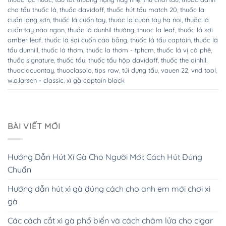
cho tẩu thuốc lá
,
thuốc davidoff
,
thuốc hút tẩu match 20
,
thuốc la
cuốn lạng sơn
,
thuốc lá cuốn tay
,
thuoc la cuon tay ha noi
,
thuốc lá
cuốn tay nào ngon
,
thuốc lá dunhil thường
,
thuoc la leaf
,
thuốc lá sợi
amber leaf
,
thuốc lá sợi cuốn cao bằng
,
thuốc lá tẩu captain
,
thuốc lá
tẩu dunhill
,
thuốc lá thơm
,
thuốc la thơm - tphcm
,
thuốc lá vị cà phê
,
thuốc signature
,
thuốc tẩu
,
thuốc tẩu hộp davidoff
,
thuốc the dinhil
,
thuoclacuontay
,
thuoclasoio
,
tips raw
,
túi đựng tẩu
,
vauen 22
,
vnd tool
,
w.o.larsen - classic
,
xì gà captain black
BÀI VIẾT MỚI
Hướng Dẫn Hút Xì Gà Cho Người Mới: Cách Hút Đúng
Chuẩn
Hướng dẫn hút xì gà đúng cách cho anh em mới chơi xì
gà
Các cách cắt xì gà phổ biến và cách châm lửa cho cigar