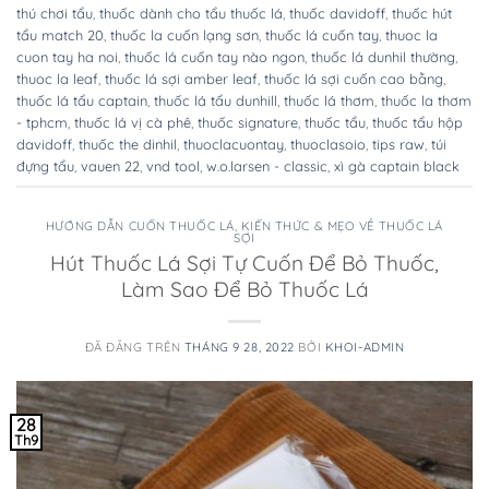
thú chơi tẩu
,
thuốc dành cho tẩu thuốc lá
,
thuốc davidoff
,
thuốc hút
tẩu match 20
,
thuốc la cuốn lạng sơn
,
thuốc lá cuốn tay
,
thuoc la
cuon tay ha noi
,
thuốc lá cuốn tay nào ngon
,
thuốc lá dunhil thường
,
thuoc la leaf
,
thuốc lá sợi amber leaf
,
thuốc lá sợi cuốn cao bằng
,
thuốc lá tẩu captain
,
thuốc lá tẩu dunhill
,
thuốc lá thơm
,
thuốc la thơm
- tphcm
,
thuốc lá vị cà phê
,
thuốc signature
,
thuốc tẩu
,
thuốc tẩu hộp
davidoff
,
thuốc the dinhil
,
thuoclacuontay
,
thuoclasoio
,
tips raw
,
túi
đựng tẩu
,
vauen 22
,
vnd tool
,
w.o.larsen - classic
,
xì gà captain black
HƯỚNG DẪN CUỐN THUỐC LÁ
,
KIẾN THỨC & MẸO VỀ THUỐC LÁ
SỢI
Hút Thuốc Lá Sợi Tự Cuốn Để Bỏ Thuốc,
Làm Sao Để Bỏ Thuốc Lá
ĐÃ ĐĂNG TRÊN
THÁNG 9 28, 2022
BỞI
KHOI-ADMIN
28
Th9