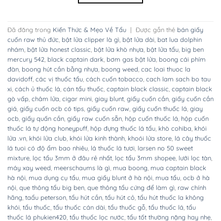
Đã đăng trong
Kiến Thức & Mẹo Về Tẩu
|
Được gắn thẻ
bán giấy
cuốn raw thủ đức
,
bật lửa clipper là gì
,
bật lửa dài
,
bat lua dolphin
nhám
,
bật lửa honest classic
,
bật lửa khò nhựa
,
bật lửa tẩu
,
big ben
mercury 542
,
black captain dark
,
bơm gas bật lửa
,
boong cái phím
đàn
,
boong hút cần bằng nhựa
,
boong weed
,
cac loai thuoc la
davidoff
,
các vị thuốc tẩu
,
cách cuốn tobacco
,
cach lam sach bo tau
xi
,
cách ủ thuốc lá
,
cán tẩu thuốc
,
captain black classic
,
captain black
gò vấp
,
châm lửa
,
cigar mini
,
giay blunt
,
giấy cuốn cần
,
giấy cuốn cần
giá
,
giấy cuốn ocb có tips
,
giấy cuốn raw
,
giấy cuốn thuốc lá
,
giay
ocb
,
giấy quấn cần
,
giấy raw cuốn sẵn
,
hộp cuốn thuốc lá
,
hộp cuốn
thuốc lá tự động honeypuff
,
hộp đựng thuốc lá tẩu
,
khò cohiba
,
khói
lửa .vn
,
khói lửa club
,
khói lửa kinh thành
,
khoói lửa store
,
lá cây thuốc
lá tuoi có độ ẩm bao nhiêu
,
lá thuốc lá tươi
,
larsen no 50 sweet
mixture
,
lọc tẩu 3mm ở đâu rẻ nhất
,
lọc tẩu 3mm shopee
,
lưới lọc tàn
,
máy xay weed
,
meerschaums là gì
,
mua boong
,
mua captain black
hà nội
,
mua dụng cụ tẩu
,
mua giấy blunt ở hà nội
,
mua tẩu
,
ocb ở hà
nội
,
que thông tẩu big ben
,
que thông tẩu cứng để làm gì
,
raw chính
hãng
,
taẩu peterson
,
tẩu hút cần
,
tẩu hút cỏ
,
tẩu hút thuốc la không
khói
,
tẩu thuốc
,
tẩu thuốc cán dài
,
tẩu thuốc gỗ
,
tẩu thuốc lá
,
tẩu
thuốc lá phukien420
,
tẩu thuốc lọc nước
,
tẩu tốt thường nặng hay nhẹ
,