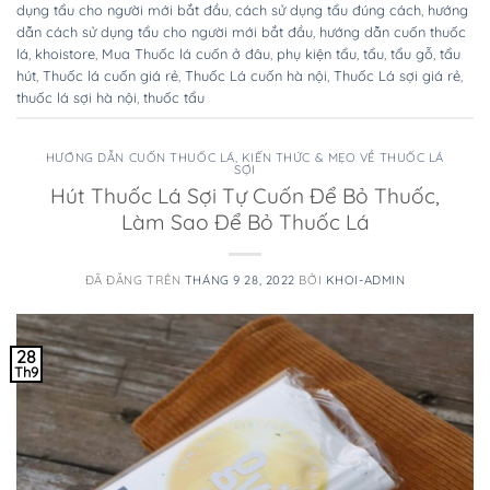
dụng tẩu cho người mới bắt đầu
,
cách sử dụng tẩu đúng cách
,
hướng
dẫn cách sử dụng tẩu cho người mới bắt đầu
,
hướng dẫn cuốn thuốc
lá
,
khoistore
,
Mua Thuốc lá cuốn ở đâu
,
phụ kiện tẩu
,
tẩu
,
tẩu gỗ
,
tẩu
hút
,
Thuốc lá cuốn giá rẻ
,
Thuốc Lá cuốn hà nội
,
Thuốc Lá sợi giá rẻ
,
thuốc lá sợi hà nội
,
thuốc tẩu
HƯỚNG DẪN CUỐN THUỐC LÁ
,
KIẾN THỨC & MẸO VỀ THUỐC LÁ
SỢI
Hút Thuốc Lá Sợi Tự Cuốn Để Bỏ Thuốc,
Làm Sao Để Bỏ Thuốc Lá
ĐÃ ĐĂNG TRÊN
THÁNG 9 28, 2022
BỞI
KHOI-ADMIN
28
Th9