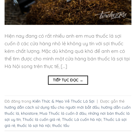
Hiện nay đang có rất nhiều anh em mua thuốc lá sợi
cuốn ở các cửa hàng nhỏ lẻ không uy tín với sợi thuốc
kém chất lượng. Mặc dù không quá khó để anh em có
thể tìm được cho mình một cửa hàng bán thuốc lá sợi tại
Hà Nội song trên thực tế, […]
TIẾP TỤC ĐỌC
→
Đã đăng trong
Kiến Thức & Mẹo Về Thuốc Lá Sợi
|
Được gắn thẻ
hướng dẫn cách sử dụng tẩu cho người mới bắt đầu
,
hướng dẫn cuốn
thuốc lá
,
khoistore
,
Mua Thuốc lá cuốn ở đâu
,
những nơi bán thuốc lá
sợi uy tín
,
Thuốc lá cuốn giá rẻ
,
Thuốc Lá cuốn hà nội
,
Thuốc Lá sợi
giá rẻ
,
thuốc lá sợi hà nội
,
thuốc tẩu