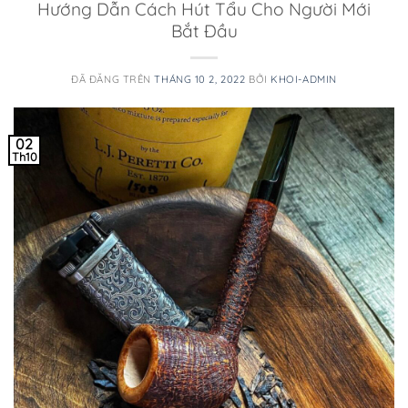
Hướng Dẫn Cách Hút Tẩu Cho Người Mới
Bắt Đầu
ĐÃ ĐĂNG TRÊN
THÁNG 10 2, 2022
BỞI
KHOI-ADMIN
02
Th10