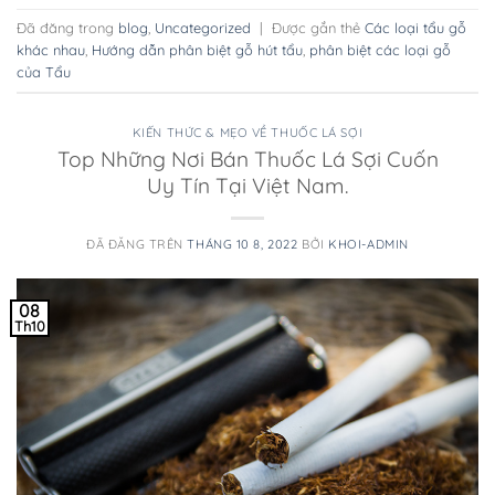
Đã đăng trong
blog
,
Uncategorized
|
Được gắn thẻ
Các loại tẩu gỗ
khác nhau
,
Hướng dẫn phân biệt gỗ hút tẩu
,
phân biệt các loại gỗ
của Tẩu
KIẾN THỨC & MẸO VỀ THUỐC LÁ SỢI
Top Những Nơi Bán Thuốc Lá Sợi Cuốn
Uy Tín Tại Việt Nam.
ĐÃ ĐĂNG TRÊN
THÁNG 10 8, 2022
BỞI
KHOI-ADMIN
08
Th10