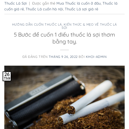
Thuốc Lá Sợi
|
Được gắn thẻ
Mua Thuốc lá cuốn ở đâu
,
Thuốc lá
cuốn giá rẻ
,
Thuốc Lá cuốn hà nội
,
Thuốc Lá sợi giá rẻ
HƯỚNG DẪN CUỐN THUỐC LÁ
,
KIẾN THỨC & MẸO VỀ THUỐC LÁ
SỢI
5 Bước để cuốn 1 điếu thuốc lá sợi thơm
bằng tay.
ĐÃ ĐĂNG TRÊN
THÁNG 9 26, 2022
BỞI
KHOI-ADMIN
26
Th9