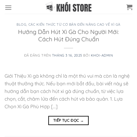
Chuyển
đến
nội
BLOG
,
CÁC KIẾN THỨC TỪ CƠ BẢN ĐẾN NÂNG CAO VỀ XÌ GÀ
dung
Hướng Dẫn Hút Xì Gà Cho Người Mới:
Cách Hút Đúng Chuẩn
ĐÃ ĐĂNG TRÊN
THÁNG 3 16, 2025
BỞI
KHOI-ADMIN
Giới Thiệu Xì gà không chỉ là một thú vui mà còn là nghệ
thuật thưởng thức. Nếu bạn mới bắt đầu, bài viết này sẽ
hướng dẫn bạn cách hút xì gà đúng chuẩn, từ việc lựa
chọn, cắt, châm lửa đến cách hút và bảo quản. 1. Lựa
Chọn Xì Gà Phù Hợp […]
TIẾP TỤC ĐỌC
→