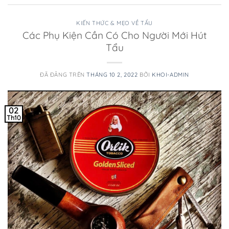
KIẾN THỨC & MẸO VỀ TẨU
Các Phụ Kiện Cần Có Cho Người Mới Hút
Tẩu
ĐÃ ĐĂNG TRÊN
THÁNG 10 2, 2022
BỞI
KHOI-ADMIN
02
Th10