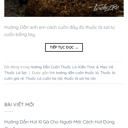
Hướng Dẫn anh em cách cuốn đầy đủ thuốc lá sợi tự
cuốn bằng tay.
TIẾP TỤC ĐỌC
→
Đã đăng trong
Hướng Dẫn Cuốn Thuốc Lá
,
Kiến Thức & Mẹo Về
Thuốc Lá Sợi
|
Được gắn thẻ
hướng dẫn cuốn thuốc lá
,
Thuốc lá
cuốn giá rẻ
,
Thuốc Lá cuốn hà nội
,
thuốc lá sợi hà nội
BÀI VIẾT MỚI
Hướng Dẫn Hút Xì Gà Cho Người Mới: Cách Hút Đúng