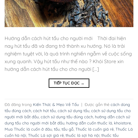
Hướng dẫn cách hút tẩu cho người mới Thời đai hiện
nay hút tẩu đã và đang trở thành xu hướng. Nó là trải
nghiệm tuyệt vời, là quá trình nghiền ngẫm về cuộc sống
xung quanh. Vậy hút tẩu như thế nào ? Khói Store xin
hướng dẫn cách hút tẩu cho cho người […]
TIẾP TỤC ĐỌC
→
Đã đăng trong
Kiến Thức & Mẹo Về Tẩu
|
Được gắn thẻ
cách dùng
tẩu đúng cách
,
cách hút tẩu
,
cách sử dụng tẩu
,
cách sử dụng tẩu cho
người mới bắt đầu
,
cách sử dụng tẩu đúng cách
,
hướng dẫn cách sử
dụng tẩu cho người mới bắt đầu
,
hướng dẫn cuốn thuốc lá
,
khoistore
,
Mua Thuốc lá cuốn ở đâu
,
tẩu
,
tẩu gỗ
,
Thuốc lá cuốn giá rẻ
,
Thuốc Lá
cuốn hà nội
,
Thuốc Lá sợi giá rẻ
,
thuốc lá sợi hà nội
,
thuốc tẩu