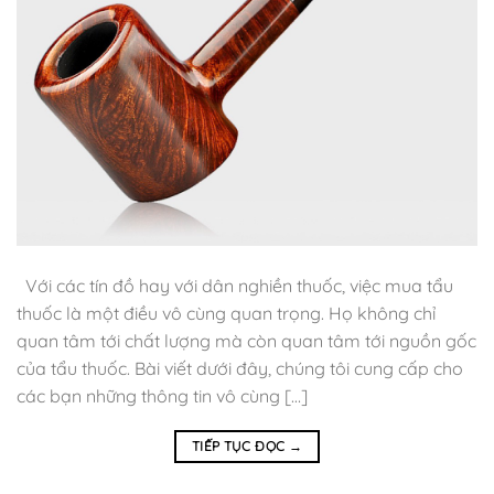
Với các tín đồ hay với dân nghiền thuốc, việc mua tẩu
thuốc là một điều vô cùng quan trọng. Họ không chỉ
quan tâm tới chất lượng mà còn quan tâm tới nguồn gốc
của tẩu thuốc. Bài viết dưới đây, chúng tôi cung cấp cho
các bạn những thông tin vô cùng […]
TIẾP TỤC ĐỌC
→