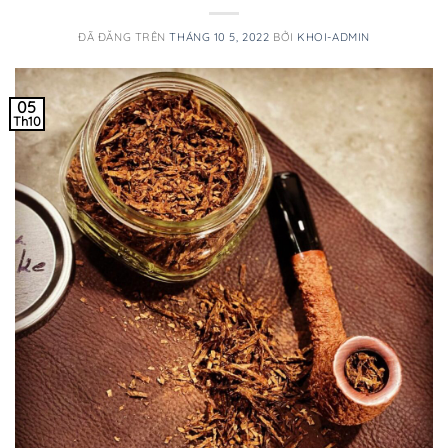
ĐÃ ĐĂNG TRÊN
THÁNG 10 5, 2022
BỞI
KHOI-ADMIN
05
Th10