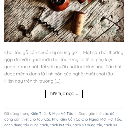
Chơi tẩu gỗ cần chuẩn bị những gì? Một câu hỏi thường
gặp đối với người mới chơi tẩu. Đây có lẽ là phụ kiện
quan trọng nhất đối với người chơi loại hình này. Tẩu hút
được mệnh danh là linh hồn của nghệ thuật chơi tẩu.
Hiện nay trên thị trường […]
TIẾP TỤC ĐỌC
→
Đã đăng trong
Kiến Thức & Mẹo Về Tẩu
|
Được gắn thẻ
các đồ
dùng cần thiết cho tẩu
,
Các Phụ Kiện Cần Có Cho Người Mới Hút Tẩu
,
cách dùng tẩu đúng cách
,
cách hút tẩu
,
cách sử dụng tẩu
,
cách sử