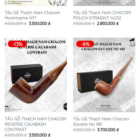
Tẩu Gỗ Thạch Nam Chacom
Tẩu Gỗ Thạch Nam CHACOM
Montmartre N17
POUCH STRAIGHT N.232 ​
Giá
Giá
Giá
Giá
4.000.000
₫
3.300.000
₫
3.500.000
₫
2.850.000
₫
gốc
hiện
gốc
hiện
là:
tại
là:
tại
4.000.000 ₫.
là:
3.500.000 ₫.
là:
3.300.000 ₫.
2.850.000 ₫.
-13%
-8%
TẨU GỖ THẠCH NAM CHACOM
Tẩu Gỗ Thạch Nam Chacom
REVERSE CALABASH
Savane No 185
CONTRAST
Giá
Giá
4.000.000
₫
3.700.000
₫
gốc
hiện
Giá
Giá
4.000.000
₫
3.500.000
₫
là:
tại
gốc
hiện