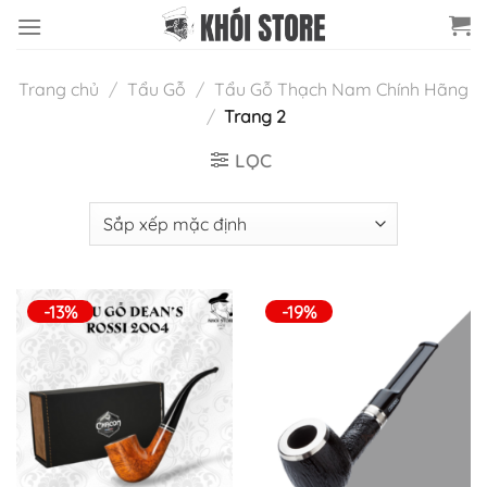
Chuyển
đến
nội
Trang chủ
/
Tẩu Gỗ
/
Tẩu Gỗ Thạch Nam Chính Hãng
dung
/
Trang 2
LỌC
-13%
-19%