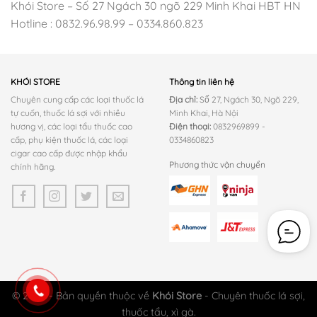
Khói Store – Số 27 Ngách 30 ngõ 229 Minh Khai HBT HN
Hotline : 0832.96.98.99 – 0334.860.823
KHÓI STORE
Thông tin liên hệ
Chuyên cung cấp các loại thuốc lá
Địa chỉ:
Số 27, Ngách 30, Ngõ 229,
tự cuốn, thuốc lá sợi với nhiều
Minh Khai, Hà Nội
hương vị, các loại tẩu thuốc cao
Điện thoại:
0832969899 -
cấp, phụ kiện thuốc lá, các loại
0334860823
cigar cao cấp được nhập khẩu
Phương thức vận chuyển
chính hãng.
© 2026 - Bản quyền thuộc về
Khói Store
- Chuyên thuốc lá sợi,
thuốc tẩu, xì gà.