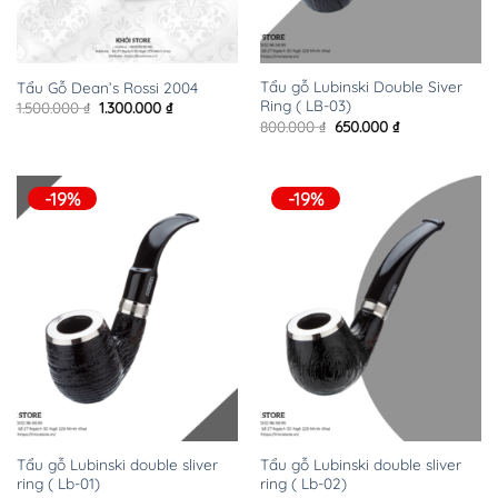
Tẩu gỗ Lubinski Double Siver
Tẩu Gỗ Dean’s Rossi 2004
Ring ( LB-03)
Giá
Giá
1.500.000
₫
1.300.000
₫
gốc
hiện
Giá
Giá
800.000
₫
650.000
₫
là:
tại
gốc
hiện
1.500.000 ₫.
là:
là:
tại
1.300.000 ₫.
800.000 ₫.
là:
650.000 ₫.
-19%
-19%
Tẩu gỗ Lubinski double sliver
Tẩu gỗ Lubinski double sliver
ring ( Lb-01)
ring ( Lb-02)