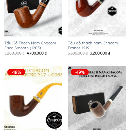
Tẩu Gỗ Thạch Nam Chacom
Tẩu gỗ thạch nam Chacom
Erica Smooth (1205)
France 1919
Giá
Giá
Giá
Giá
5.200.000
₫
4.700.000
₫
3.500.000
₫
3.200.000
₫
gốc
hiện
gốc
hiện
là:
tại
là:
tại
5.200.000 ₫.
là:
3.500.000 ₫.
là:
4.700.000 ₫.
3.200.000 ₫
-18%
-19%